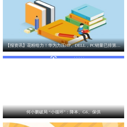
【报资讯】花粉给力！华为力压HP、DELL，PC销量已排第2名了
何小鹏破局 “小循环”：降本、G6、保供