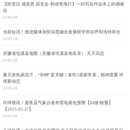
【听党话 感党恩 跟党走·和谐青海行】一封写在作业本上的感谢
信
23-05-28
当前短讯！推进媒体加快深度融合发展研学班在呼和浩特举办
23-05-28
安徽省屯溪县地图（安徽省屯溪县地名录） 天天讯息
23-05-28
夏天炎热易流汗，“补钾”是关键！多吃5道家常菜，精神度夏 环
球新动态
23-05-28
环球视讯！嘉鱼县气象台发布雷电黄色预警【III级/较重】
【2023-05-27】
23-05-28