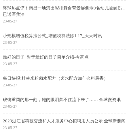
环球热点评！南昌一地演出彩排舞台背景屏倒塌9名幼儿被砸伤，
已送医救治
23-05-27
小规模增值税算法公式_增值税算法除1 17_天天时讯
23-05-27
最好的日子_对于最好的日子简单介绍-今亮点
23-05-27
每日快报!桂林米粉卤水配方（卤水配方加什么料最香）
23-05-27
破镜重圆的那一刻，她的眼泪禁不住流下来了…… 全球微资讯
23-05-27
2023浙江省科技交流和人才服务中心拟聘用人员公示 全球新要闻
23-05-27