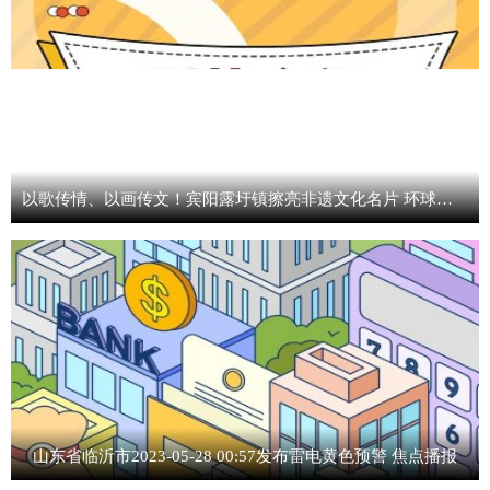
以歌传情、以画传文！宾阳露圩镇擦亮非遗文化名片 环球速看料
山东省临沂市2023-05-28 00:57发布雷电黄色预警 焦点播报