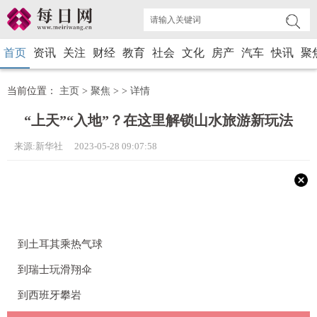
首页
资讯
关注
财经
教育
社会
文化
房产
汽车
快讯
聚
当前位置：
主页
>
聚焦
> >
详情
“上天”“入地”？在这里解锁山水旅游新玩法
来源:新华社 2023-05-28 09:07:58
到土耳其乘热气球
到瑞士玩滑翔伞
到西班牙攀岩