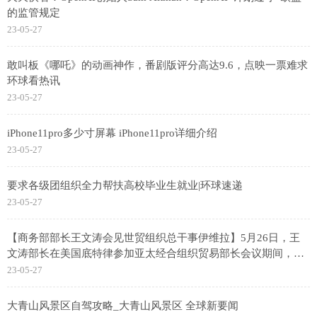
的监管规定
23-05-27
敢叫板《哪吒》的动画神作，番剧版评分高达9.6，点映一票难求
环球看热讯
23-05-27
iPhone11pro多少寸屏幕 iPhone11pro详细介绍
23-05-27
要求各级团组织全力帮扶高校毕业生就业|环球速递
23-05-27
【商务部部长王文涛会见世贸组织总干事伊维拉】5月26日，王
文涛部长在美国底特律参加亚太经合组织贸易部长会议期间，应
约会见世贸组织总干事伊维拉，双方就世贸组织《渔业补贴协
23-05-27
定》批约工作、第13届部长级会议（MC13）筹备等议题交换了
意见。伊维拉赞赏中方在世贸组织中的积极和建设性作用，期待
大青山风景区自驾攻略_大青山风景区 全球新要闻
中方继续为推动MC13取得成功发挥领导力。王文涛表示，中方