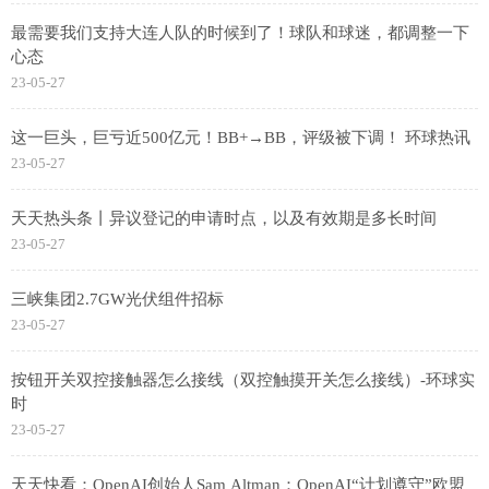
最需要我们支持大连人队的时候到了！球队和球迷，都调整一下
心态
23-05-27
这一巨头，巨亏近500亿元！BB+→BB，评级被下调！ 环球热讯
23-05-27
天天热头条丨异议登记的申请时点，以及有效期是多长时间
23-05-27
三峡集团2.7GW光伏组件招标
23-05-27
按钮开关双控接触器怎么接线（双控触摸开关怎么接线）-环球实
时
23-05-27
天天快看：OpenAI创始人Sam Altman：OpenAI“计划遵守”欧盟