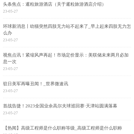
头条焦点：暹粒旅游酒店（关于暹粒旅游酒店介绍）
23-05-27
环球新消息丨幼猫突然四肢无力站不起来了_早上起来四肢无力怎
么办
23-05-27
视焦点讯！紧缩风声再起！市场定价显示：美联储未来两月必加
息一次
23-05-27
驻日美军再曝丑闻！_世界微速讯
23-05-27
首战告捷！2023全国业余高尔夫球巡回赛·天津站圆满落幕
23-05-27
【热闻】高级工程师是什么职称等级_高级工程师是什么职称