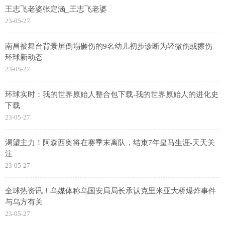
王志飞老婆张定涵_王志飞老婆
23-05-27
南昌被舞台背景屏倒塌砸伤的9名幼儿初步诊断为轻微伤或擦伤
环球新动态
23-05-27
环球实时：我的世界原始人整合包下载-我的世界原始人的进化史
下载
23-05-27
渴望主力！阿森西奥将在赛季末离队，结束7年皇马生涯-天天关
注
23-05-27
全球热资讯！乌媒体称乌国安局局长承认克里米亚大桥爆炸事件
与乌方有关
23-05-27