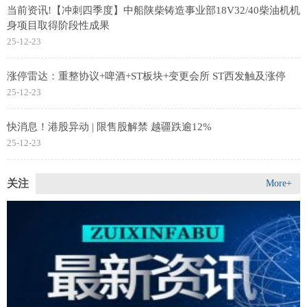
当前资讯!【冲刺四季度】中船陕柴铸造事业部18V32/40柴油机机
身项目取得阶段性成果
25-12-23
涨停雷达：重整协议+啤酒+ST板块+变更会所 ST西发触及涨停
25-12-23
快消息！港股异动 | 限售股解禁 越疆跌逾12%
25-12-23
关注
More+