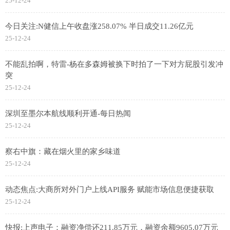
25-12-24
今日关注:N健信上午收盘涨258.07% 半日成交11.26亿元
25-12-24
不能乱拍啊，特雷-杨在多森姆被换下时拍了一下对方屁股引发冲
突
25-12-24
深圳至墨尔本航线顺利开通-每日热闻
25-12-24
察右中旗：藏在烟火里的家乡味道
25-12-24
动态焦点:大商所对外门户上线API服务 赋能市场信息便捷获取
25-12-24
快报:上声电子：融资净偿还211.85万元，融资余额9605.07万元