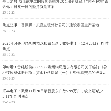
每日消息!成语故事里的传统美德⑩|成长没有捷径！“闻鸡起舞”告
诉你：日复一日的坚持就是答案
25-12-23
焦点短讯！香飘飘：拟设立境外孙公司并建设泰国生产基地
25-12-23
2025年环保电缆相关概念股票名录，收好啦！（12月23日） 即时
焦点
25-12-23
即时看！贵绳股份(600992):贵州钢绳股份有限公司关于签订《异
地技改整体搬迁项目货币补偿协议（一）》暨关联交易的进展公
告
25-12-23
江丰电子：截至11月20日最新股东户数5.99万户，较上期减少
3.11%-即时焦点
25-12-23