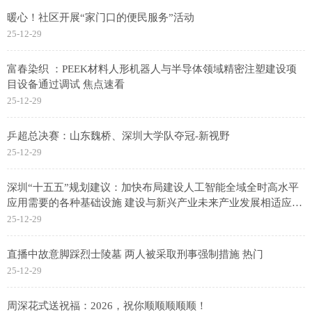
暖心！社区开展“家门口的便民服务”活动
25-12-29
富春染织 ：PEEK材料人形机器人与半导体领域精密注塑建设项
目设备通过调试 焦点速看
25-12-29
乒超总决赛：山东魏桥、深圳大学队夺冠-新视野
25-12-29
深圳“十五五”规划建议：加快布局建设人工智能全域全时高水平
应用需要的各种基础设施 建设与新兴产业未来产业发展相适应的
无人驾驶、低空运营等设施
25-12-29
直播中故意脚踩烈士陵墓 两人被采取刑事强制措施 热门
25-12-29
周深花式送祝福：2026，祝你顺顺顺顺顺！