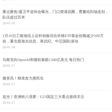
重点聚焦!聂卫平追悼会曝光，门口摆满花圈，曹薰铉到场送别，
队伍超过百米
26-01-18
1月16日工银瑞信上证科创板综合价格ETF基金份额减少500万
份，重仓股海光信息、寒武纪、中芯国际|滚动
26-01-18
马斯克向OpenAI和微软索赔1340亿美元 每日热门
26-01-17
微资讯！精准发力惠民生
26-01-17
追光丨亚洲杯八强赛：U23国足三大看点值得关注
26-01-17