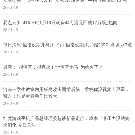
安克创新与飞书联合发布“安克 AI 录音豆” 手指可握仅重 10 克
26-01-19
易点云(02416.HK)1月19日耗资44万港元回购17万股_热闻
26-01-19
每日消息!恒指夜期开盘(1.19)︱恒指夜期(1月)报26571点 高水7点
26-01-19
最新：“很潦草，很喜欢！” “潦草小马”为啥火了？
26-01-19
河南一学生教室内用板凳攻击同学后脑，学校称没视频上严重，
警方：只是看着动作比较大
26-01-19
红魔游戏手机产品总经理姜超谈新品定价：成本上涨压力没法完
全消化 今日关注
26-01-19