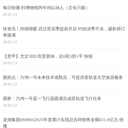
每日快播:到博物馆跨年何以动人（文化只眼）
26-01-13
快资讯丨持续晴暖 武汉赏花季提前开启 约拍淡季不淡，摄影师订
单接满
26-01-13
【意甲】尤文5比0克雷莫纳，近6轮5胜1平 快报
26-01-13
观热点：力鸿一号未来技术成熟后，可提供亚轨道太空旅游服务
26-01-12
观察：力鸿一号遥一飞行器圆满完成亚轨道飞行任务
26-01-12
龙湖集团(00960)2025年度累计实现总合同销售金额631.6亿元-快
播