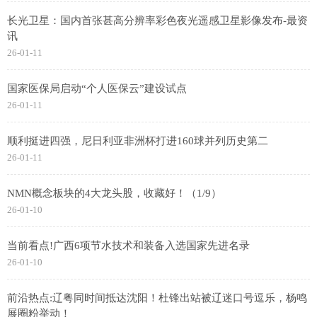
长光卫星：国内首张甚高分辨率彩色夜光遥感卫星影像发布-最资
讯
26-01-11
国家医保局启动“个人医保云”建设试点
26-01-11
顺利挺进四强，尼日利亚非洲杯打进160球并列历史第二
26-01-11
NMN概念板块的4大龙头股，收藏好！（1/9）
26-01-10
当前看点!广西6项节水技术和装备入选国家先进名录
26-01-10
前沿热点:辽粤同时间抵达沈阳！杜锋出站被辽迷口号逗乐，杨鸣
展圈粉举动！