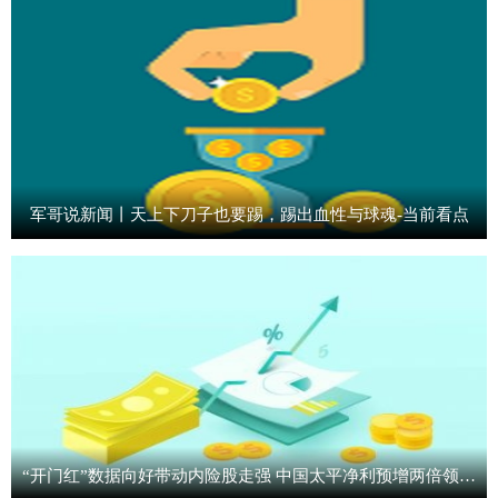
军哥说新闻丨天上下刀子也要踢，踢出血性与球魂-当前看点
“开门红”数据向好带动内险股走强 中国太平净利预增两倍领涨 今亮点