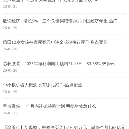
26-01-21
数说经济 | 增长5%！三个关键词读懂2025中国经济年报 热门
26-01-20
莆田12岁女孩被虐死案罪犯许金花被执行死刑|焦点要闻
26-01-20
芯碁微装：2025年净利润同比预增71.13%—83.58%-热资讯
26-01-20
中小板机器人概念股有哪几家？-热点聚焦
26-01-20
重点聚焦!一个月内连抛并购计划 明德生物急什么
26-01-21
【聚看点】新凤鸣：融资净买入1416.81万元，融资余额1.68亿元