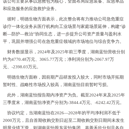
该公司主要从事以急救包为核心，全面布局应急装备、应急单品
和应急服务的应急救护业务。
彼时，明德生物方面表示，此次整合将有力推动公司急危重症
诊疗一体化业务从医疗机构向工业场景与家庭场景延伸，构建“诊
断—防护—救治”协同生态，进一步提升公司资产质量与盈利水
平，巩固并增强公司在急危重症领域的市场地位与综合竞争力。
财务数据显示，2024年及2025年前三季度，湖南蓝怡营收分别
约为4770.48万元、3065.77万元；净利润分别为-2067.97万
元、-2398.03万元。
明德生物方面称，因前期产品研发投入较大，同时市场开拓期
暂时性、战略性市场投入较高，湖南蓝怡目前暂时亏损。
此外，湖南蓝怡报告期内净资产为负。截至2024年末及2025年
三季度末，湖南蓝怡净资产分别为-3844.4万元、-6242.42万元。
协议约定，当湖南蓝怡在2026—2028年的平均净利润不低于
2000万元，且自首期收购交割日起至二期收购交割日期间未发生
明显业绩下滑，则湖南蓝怡股东蓝怡集团、嘉善禾欣分别且各自