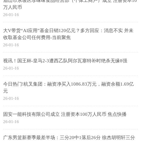
眉山市东坡区珍味味食品经营部（个体工商户）成立 注册资本10
万人民币
26-01-16
大V带货“AI应用”基金日销120亿元？多方回应：消息不实 并未
收取基金公司任何费用-当前聚焦
26-01-16
视讯！国王杯-皇马2-3遭西乙队阿尔瓦塞特补时绝杀无缘8强
26-01-16
今日热门!杭叉集团：融资净买入1086.83万元，融资余额1.69亿
元
26-01-16
固安一能科技有限公司成立 注册资本100万人民币 焦点快播
26-01-16
广东男篮新赛季最差半场：三分20中1落后26分 徐杰胡明轩三分