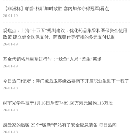
【非洲杯】帕普·格耶加时致胜 塞内加尔夺得冠军|看点
26-01-19
观焦点：上海“十五五”规划建议：优化药品集采和医保资金使用
政策 建立健全医保支付、商保赔付等衔接的多元支付机制
26-01-19
基金代销格局重塑进行时：“鲶鱼”入局 “差生”离场
26-01-19
今日热门!记者：津门虎后卫苏缘杰要南下开启职业生涯下一程了
26-01-18
舜宇光学科技于1月16日斥资7489.68万港元回购113万股
26-01-18
感受家的温暖 25个“暖新”驿站有了安全应急装备 每日热闻
26-01-18