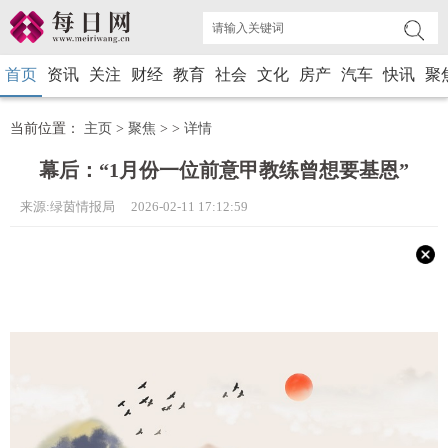
首页
资讯
关注
财经
教育
社会
文化
房产
汽车
快讯
聚
当前位置：
主页
>
聚焦
> >
详情
幕后：“1月份一位前意甲教练曾想要基恩”
来源:绿茵情报局 2026-02-11 17:12:59