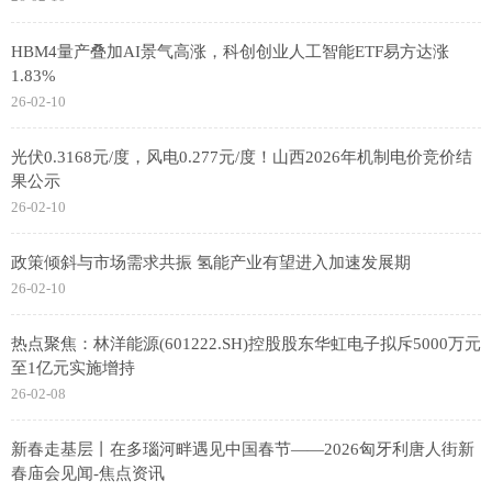
HBM4量产叠加AI景气高涨，科创创业人工智能ETF易方达涨
1.83%
26-02-10
光伏0.3168元/度，风电0.277元/度！山西2026年机制电价竞价结
果公示
26-02-10
政策倾斜与市场需求共振 氢能产业有望进入加速发展期
26-02-10
热点聚焦：林洋能源(601222.SH)控股股东华虹电子拟斥5000万元
至1亿元实施增持
26-02-08
新春走基层丨在多瑙河畔遇见中国春节——2026匈牙利唐人街新
春庙会见闻-焦点资讯