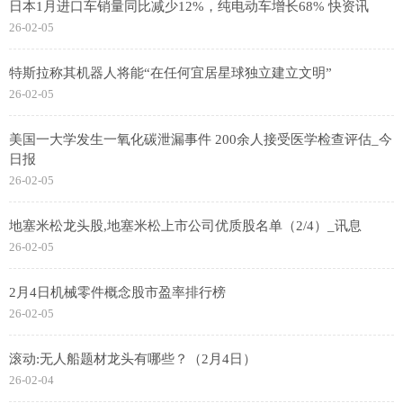
日本1月进口车销量同比减少12%，纯电动车增长68% 快资讯
26-02-05
特斯拉称其机器人将能“在任何宜居星球独立建立文明”
26-02-05
美国一大学发生一氧化碳泄漏事件 200余人接受医学检查评估_今
日报
26-02-05
地塞米松龙头股,地塞米松上市公司优质股名单（2/4）_讯息
26-02-05
2月4日机械零件概念股市盈率排行榜
26-02-05
滚动:无人船题材龙头有哪些？（2月4日）
26-02-04