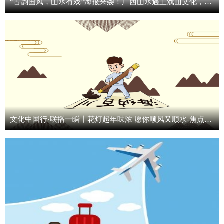
“古韵国风，山水有戏”海报来袭！广西山水遇上戏曲文化，创意解锁全新国风美学
文化中国行·联播一瞬丨花灯起年味浓 愿你顺风又顺水-焦点精选