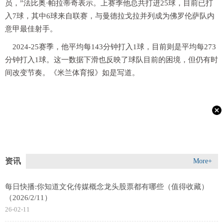
员，”法比奥·帕拉蒂奇表示。上赛季他总共打进25球，目前已打
入7球，其中6球来自联赛，与曼德拉戈拉并列成为佛罗伦萨队内
意甲最佳射手。
2024-25赛季，他平均每143分钟打入1球，目前则是平均每273
分钟打入1球。这一数据下滑也反映了球队目前的困境，但仍有时
间改变节奏。《米兰体育报》如是写道。
资讯
More+
每日快播:你知道文化传媒概念龙头股票都有哪些（值得收藏）
（2026/2/11）
26-02-11