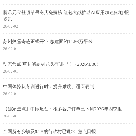
腾讯元宝登顶苹果商店免费榜 红包大战推动AI应用加速落地-报
资讯
26-02-02
苏州热雪奇迹正式开业 总建面约14.56万平米
26-02-01
动态焦点:草甘膦题材龙头有哪些？（2026/1/30）
26-02-01
中国体操队冬训进行时：提升难度、适应赛制
26-02-01
【独家焦点】中际旭创：很多客户订单已下到2026年四季度
26-02-01
全国所有乡镇及95%的行政村已通5G|焦点日报