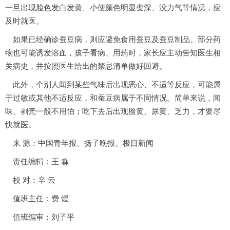
一旦出现脸色发白发黄、小便颜色明显变深、没力气等情况，应
及时就医。
如果已经确诊蚕豆病，则应避免食用蚕豆及蚕豆制品。部分药
物也可能诱发溶血，孩子看病、用药时，家长应主动告知医生相
关病史，并按照医生给出的禁忌清单做好回避。
此外，个别人闻到某些气味后出现恶心、不适等反应，可能属
于过敏或其他不适反应，和蚕豆病属于不同情况。简单来说，闻
味、剥壳一般不用怕；吃下去后出现脸黄、尿黄、乏力，才要尽
快就医。
来 源：中国青年报、扬子晚报、极目新闻
责任编辑：王 淼
校 对：辛 云
值班主任：费 煜
值班编审：刘子平