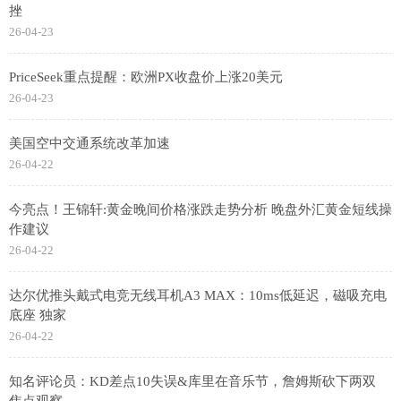
挫
26-04-23
PriceSeek重点提醒：欧洲PX收盘价上涨20美元
26-04-23
美国空中交通系统改革加速
26-04-22
今亮点！王锦轩:黄金晚间价格涨跌走势分析 晚盘外汇黄金短线操
作建议
26-04-22
达尔优推头戴式电竞无线耳机A3 MAX：10ms低延迟，磁吸充电
底座 独家
26-04-22
知名评论员：KD差点10失误&库里在音乐节，詹姆斯砍下两双
焦点观察