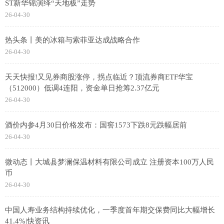
ST新华锦演绎“天地板”走势
26-04-30
热头条丨美的冰箱与索菲亚达成战略合作
26-04-30
天天快报!又见券商股涨停，拐点临近？顶流券商ETF华宝
（512000）低调4连阳，资金单日抢筹2.37亿元
26-04-30
酒价内参4月30日价格发布：国窖1573下跌8元跌幅居前
26-04-30
微动态丨大城县梦澜保温材料有限公司成立 注册资本100万人民
币
26-04-30
中国人寿业务结构持续优化，一季度首年期交保费同比大幅增长
41.4%|快资讯