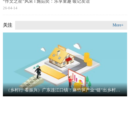
“作文之星”风采 l 施筎奕：乐享童趣 暖记友谊
26-04-14
关注
More+
（乡村行·看振兴）广东连江口镇：麻竹笋产业“链”出乡村全面振兴路