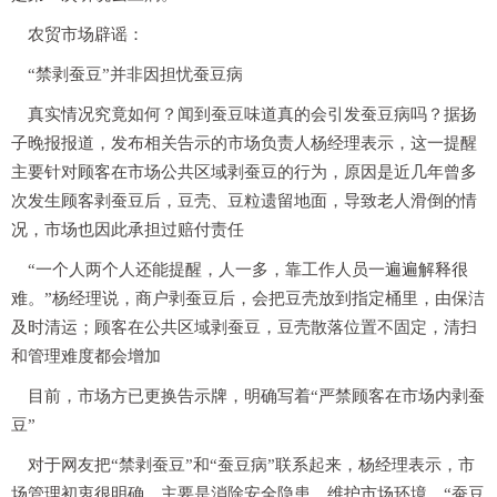
农贸市场辟谣：
“禁剥蚕豆”并非因担忧蚕豆病
真实情况究竟如何？闻到蚕豆味道真的会引发蚕豆病吗？据扬
子晚报报道，发布相关告示的市场负责人杨经理表示，这一提醒
主要针对顾客在市场公共区域剥蚕豆的行为，原因是近几年曾多
次发生顾客剥蚕豆后，豆壳、豆粒遗留地面，导致老人滑倒的情
况，市场也因此承担过赔付责任
“一个人两个人还能提醒，人一多，靠工作人员一遍遍解释很
难。”杨经理说，商户剥蚕豆后，会把豆壳放到指定桶里，由保洁
及时清运；顾客在公共区域剥蚕豆，豆壳散落位置不固定，清扫
和管理难度都会增加
目前，市场方已更换告示牌，明确写着“严禁顾客在市场内剥蚕
豆”
对于网友把“禁剥蚕豆”和“蚕豆病”联系起来，杨经理表示，市
场管理初衷很明确，主要是消除安全隐患、维护市场环境。“蚕豆