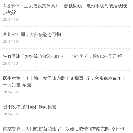
A股早评：三大指数集体高开，影视院线、电池板块盘初活跃|焦
点热议
26-04-16
四川都江堰：大熊猫憨态可掬
26-04-16
WTI原油期货结算价收涨0.01%，上涨1美分，报91.29美元/桶
26-04-16
医生都惊了！上海一女子体内取出50颗重6斤…密密麻麻遍布！
千万别拖️-聚焦
26-04-15
贵阳发布强对流和暴雨预警
26-04-15
南京管养工人用晚樱落花绘字，浪漫助威“苏超”南京队-今日讯