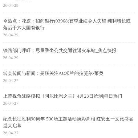
26-04-29
今热点：花旗：招商银行(03968)首季业绩令人失望 纯利增长或
落后于六大国有银行
26-04-29
铁路部门呼吁：尽量乘坐公共交通往返火车站_焦点快报
26-04-29
转会传闻与新闻：曼联关注AC米兰的拉斐尔·莱奥
26-04-27
上帝视角战略模拟《阿尔比恩之主》4月23日抢测|每日热门
26-04-27
纪念长征胜利90周年 500场主题活动焕彩亮相 红安五一文旅盛宴
盛大启幕
26-04-27