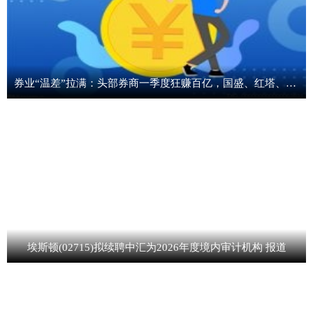
券业“温差”拉满：头部券商一季度狂赚百亿，国盛、红塔、湘财等中小券商净利缩水_焦点简讯
埃斯顿(02715)拟续聘中汇为2026年度境内审计机构 报道