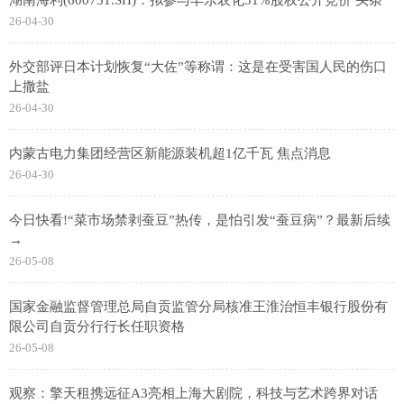
26-04-30
外交部评日本计划恢复“大佐”等称谓：这是在受害国人民的伤口
上撒盐
26-04-30
内蒙古电力集团经营区新能源装机超1亿千瓦 焦点消息
26-04-30
今日快看!“菜市场禁剥蚕豆”热传，是怕引发“蚕豆病”？最新后续
→
26-05-08
国家金融监督管理总局自贡监管分局核准王淮治恒丰银行股份有
限公司自贡分行行长任职资格
26-05-08
观察：擎天租携远征A3亮相上海大剧院，科技与艺术跨界对话