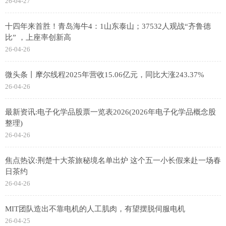
26-04-27
十四年来首胜！青岛海牛4：1山东泰山；37532人观战“齐鲁德
比” ，上座率创新高
26-04-26
微头条丨摩尔线程2025年营收15.06亿元，同比大涨243.37%
26-04-26
最新资讯:电子化学品股票一览表2026(2026年电子化学品概念股
整理)
26-04-26
焦点热议:荆楚十大茶旅秘境名单出炉 这个五一小长假来赴一场春
日茶约
26-04-26
MIT团队造出不靠电机的人工肌肉，有望摆脱伺服电机
26-04-25