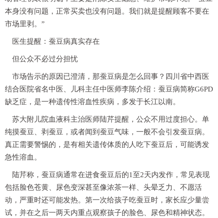
本身没有问题，正常买卖也没有问题。我们就是提醒顾客不要在
市场里剥。”
医生提醒：蚕豆病真实存在
但公众不必过分担忧
市场告示的原因已澄清，那蚕豆病是怎么回事？四川省中西医
结合医院省名中医、儿科主任中医师李陈介绍：蚕豆病简称G6PD
缺乏症，是一种遗传性溶血性疾病，多发于长江以南。
苏大附儿院血液科主治医师陆芹提醒，公众不用过度担心。单
纯摸蚕豆、剥蚕豆，或者闻到蚕豆气味，一般不会引发蚕豆病。
真正需要警惕的，是有相关遗传体质的人吃下蚕豆后，可能诱发
急性溶血。
陆芹称，蚕豆病通常在进食蚕豆后的1至2天内发作，常见表现
包括脸色苍黄、尿色变深甚至像浓茶一样、头晕乏力、不愿活
动，严重时还可能发热。第一次给孩子吃蚕豆时，家长应少量尝
试，并在之后一两天内重点观察孩子的脸色、尿色和精神状态。