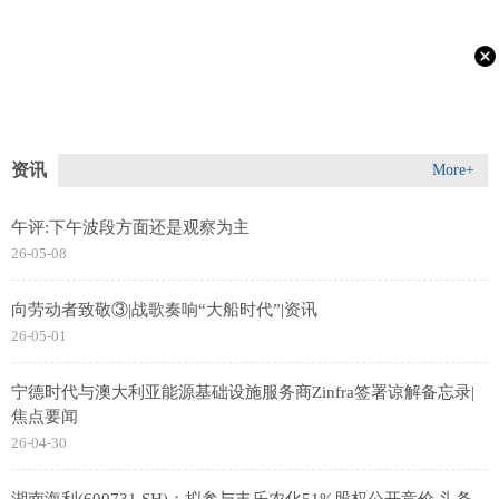
资讯
More+
午评:下午波段方面还是观察为主
26-05-08
向劳动者致敬③|战歌奏响“大船时代”|资讯
26-05-01
宁德时代与澳大利亚能源基础设施服务商Zinfra签署谅解备忘录|
焦点要闻
26-04-30
湖南海利(600731.SH)：拟参与丰乐农化51%股权公开竞价 头条