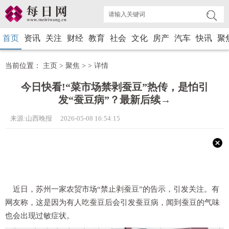
首页
资讯
关注
财经
教育
社会
文化
房产
汽车
快讯
聚
当前位置：
主页
>
聚焦
> >
详情
今日快看!“菜市场禁剥蚕豆”热传，是怕引
发“蚕豆病”？最新后续→
来源:山西晚报 2026-05-08 16:54:15
近日，苏州一家农贸市场“禁止剥蚕豆”的告示，引发关注。有
网友称，这是因为有人吃蚕豆后会引发蚕豆病，闻到蚕豆的气味
也会出现过敏症状。