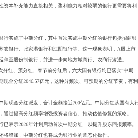
性资本补充能力直接相关，盈利能力相对较弱的银行更需要将利
2家银行实施了中期分红，其中首次实施中期分红的银行包括招商银
苏农银行、张家港银行和江阴银行等。这一现象表明，A股上市
延伸至股份制银行，并进一步向地方城商行、农商行渗透。
年多次分红、预分红、春节前分红后，六大国有银行均已落实“中期
期现金分红2046.57亿元，这种分频次、可预期的分红节奏，有利
25年中期现金分红派发，合计金额接近700亿元。中期分红从国有大
，通过提高分红频率增强投资者信心、推动估值修复的策略。
已表示2026年计划启动首次中期分红，以提升股东回报频率。
还将增加，中期分红也将成为银行业的常态化操作。