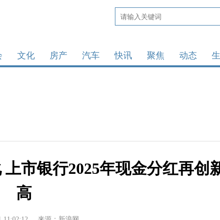
会
文化
房产
汽车
快讯
聚焦
动态
 上市银行2025年现金分红再创
高
1 11:02:12
来源：新浪网