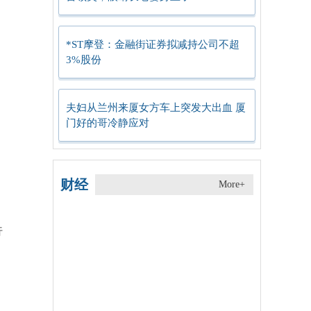
*ST摩登：金融街证券拟减持公司不超
3%股份
夫妇从兰州来厦女方车上突发大出血 厦
门好的哥冷静应对
财经
More+
行