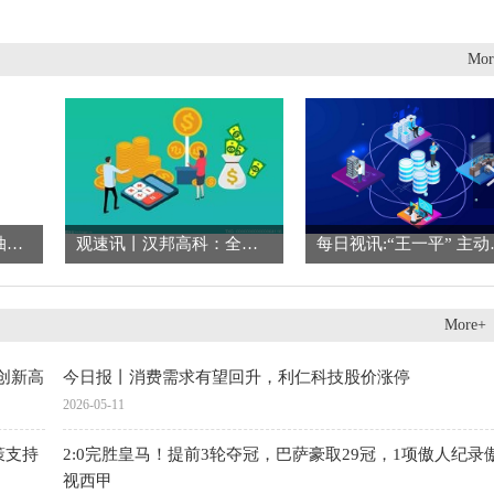
Mor
焦点信息:平均每天的抽烟上限是多少？医生：控制在这个数，无伤大雅！
观速讯丨汉邦高科：全资子公司签订高性能GPU设备采购及集成维保服务合同，总价27.83亿元
每日视讯
More+
创新高
今日报丨消费需求有望回升，利仁科技股价涨停
2026-05-11
策支持
2:0完胜皇马！提前3轮夺冠，巴萨豪取29冠，1项傲人纪录
视西甲