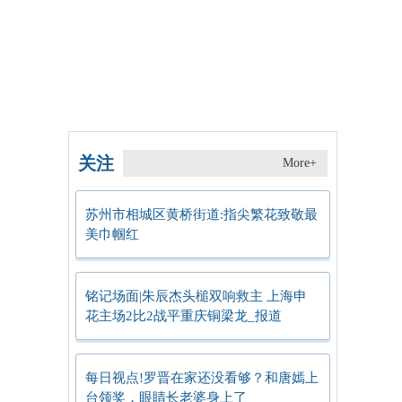
关注
More+
苏州市相城区黄桥街道:指尖繁花致敬最
美巾帼红
铭记场面|朱辰杰头槌双响救主 上海申
花主场2比2战平重庆铜梁龙_报道
每日视点!罗晋在家还没看够？和唐嫣上
台领奖，眼睛长老婆身上了