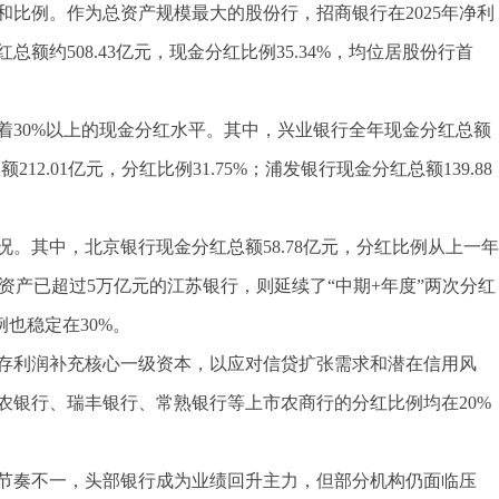
比例。作为总资产规模最大的股份行，招商银行在2025年净利
约508.43亿元，现金分红比例35.34%，均位居股份行首
着30%以上的现金分红水平。其中，兴业银行全年现金分红总额
额212.01亿元，分红比例31.75%；浦发银行现金分红总额139.88
况。其中，北京银行现金分红总额58.78亿元，分红比例从上一年
列；总资产已超过5万亿元的江苏银行，则延续了“中期+年度”两次分红
例也稳定在30%。
存利润补充核心一级资本，以应对信贷扩张需求和潜在信用风
农银行、瑞丰银行、常熟银行等上市农商行的分红比例均在20%
节奏不一，头部银行成为业绩回升主力，但部分机构仍面临压