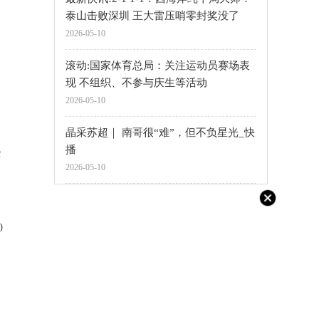
泰山击败深圳 王大雷压哨零封奖没了
2026-05-10
滚动:国家体育总局：关注运动员赛场表
现 不组织、不参与庆生等活动
2026-05-10
晶采苏超｜ 南哥很“难”，但不负星光_快
播
全
2026-05-10
0