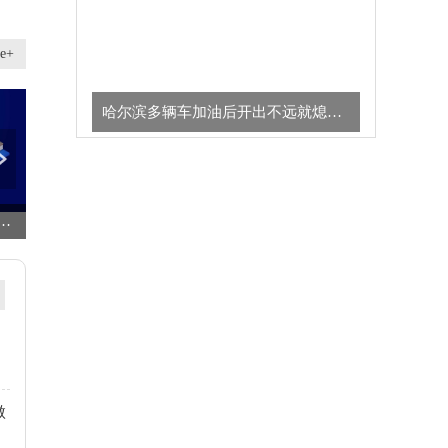
e+
哈尔滨多辆车加油后开出不远就熄火，加油站：油罐进了水，已赔偿车主们损失
:“王一平” 主动拒客
快报:高频次高回报常态化 上市银行2025年现金分红再创新高
今日报丨消费需求有望回升，利仁科技股价涨停
傲