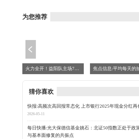
于政策支持与基本面修复的共振点
为您推荐
2:0完胜皇马！提前3轮夺冠，巴萨豪取29冠，1项傲人纪录傲视西甲
火力全开！益阳队主场74：59战胜湘西队！ 今日热议
猜你喜欢
快报:高频次高回报常态化 上市银行2025年现金分红再
2026-05-11
每日快播:光大保德信基金姚石：北证50指数正处于政
与基本面修复的共振点