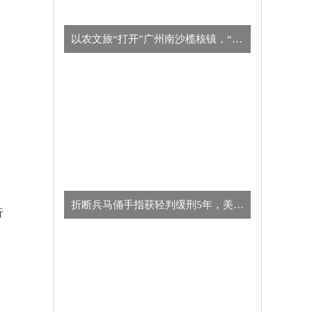
以农文旅“打开”广州南沙榄核镇，“星海故里”别有一番风味
​折断兵马俑手指获轻判缓刑5年，美国男子向中方致歉
行