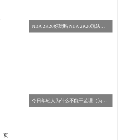
，
重
NBA 2K20好玩吗 NBA 2K20玩法简介
今日年轻人为什么不能干监理（为什么年轻人不适合干监理的真正原因）
一页