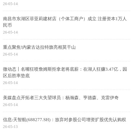
26-05-14
南昌市东湖区菲亚莉建材店（个体工商户）成立 注册资本1万人
民币
26-05-14
重点聚焦!内蒙古达拉特旗亮相莫干山
26-05-14
微动态丨名嘴狂喷詹姆斯拒拿老将底薪：在湖人狂赚3.47亿，园
区后胜率垫底
26-05-14
美媒盘点开拓者三大失望球员：杨瀚森、亨德森、克雷伊奇
26-05-14
信息:天智航(688277.SH)：放弃对参股公司增资扩股优先认购权
26-05-13