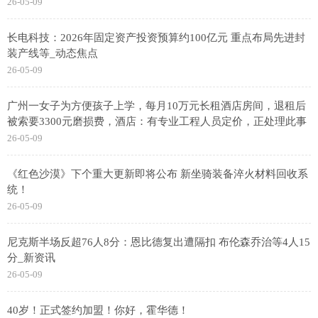
26-05-09
长电科技：2026年固定资产投资预算约100亿元 重点布局先进封
装产线等_动态焦点
26-05-09
广州一女子为方便孩子上学，每月10万元长租酒店房间，退租后
被索要3300元磨损费，酒店：有专业工程人员定价，正处理此事
26-05-09
《红色沙漠》下个重大更新即将公布 新坐骑装备淬火材料回收系
统！
26-05-09
尼克斯半场反超76人8分：恩比德复出遭隔扣 布伦森乔治等4人15
分_新资讯
26-05-09
40岁！正式签约加盟！你好，霍华德！