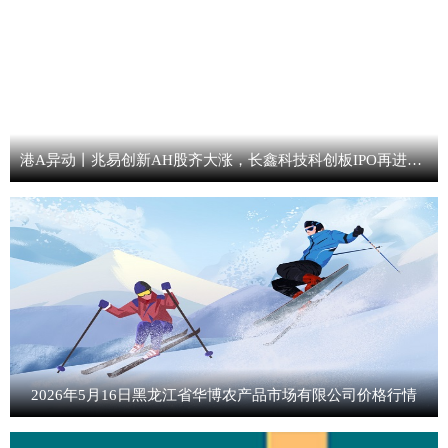
港A异动丨兆易创新AH股齐大涨，长鑫科技科创板IPO再进一步，兆易创新持股1.80%
2026年5月16日黑龙江省华博农产品市场有限公司价格行情