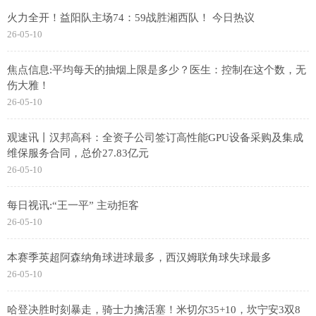
火力全开！益阳队主场74：59战胜湘西队！ 今日热议
26-05-10
焦点信息:平均每天的抽烟上限是多少？医生：控制在这个数，无
伤大雅！
26-05-10
观速讯丨汉邦高科：全资子公司签订高性能GPU设备采购及集成
维保服务合同，总价27.83亿元
26-05-10
每日视讯:“王一平” 主动拒客
26-05-10
本赛季英超阿森纳角球进球最多，西汉姆联角球失球最多
26-05-10
哈登决胜时刻暴走，骑士力擒活塞！米切尔35+10，坎宁安3双8