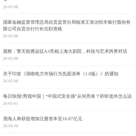
26-05-08
国家金融监督管理总局自贡监管分局核准王淮治恒丰银行股份有
限公司自贡分行行长任职资格
26-05-08
观察：擎天租携远征A3亮相上海大剧院，科技与艺术跨界对话
26-05-08
关于印发《湖南电力市场行为负面清单（1.0版）》的通知
26-05-08
每日快报!秀我中国｜“中国式安全感”从何而来？听听老外怎么说
26-05-01
渤海人寿获批增加注册资本至16.87亿元
26-04-30