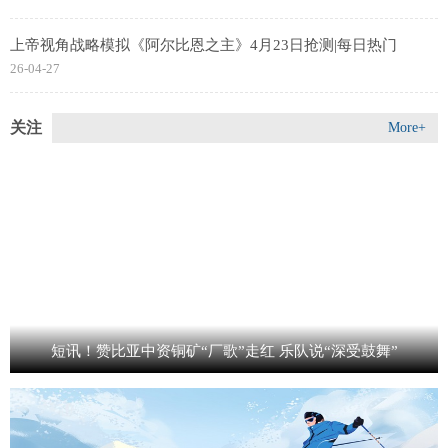
上帝视角战略模拟《阿尔比恩之主》4月23日抢测|每日热门
26-04-27
关注
More+
短讯！赞比亚中资铜矿“厂歌”走红 乐队说“深受鼓舞”