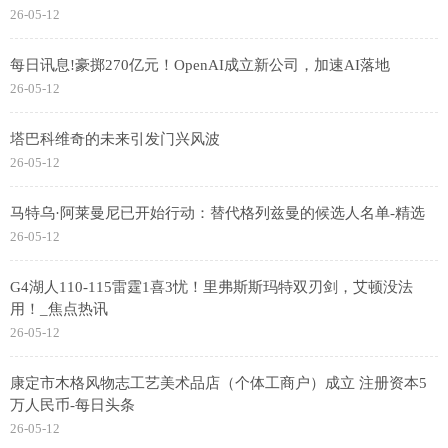
26-05-12
每日讯息!豪掷270亿元！OpenAI成立新公司，加速AI落地
26-05-12
塔巴科维奇的未来引发门兴风波
26-05-12
马特乌·阿莱曼尼已开始行动：替代格列兹曼的候选人名单-精选
26-05-12
G4湖人110-115雷霆1喜3忧！里弗斯斯玛特双刃剑，艾顿没法
用！_焦点热讯
26-05-12
康定市木格风物志工艺美术品店（个体工商户）成立 注册资本5
万人民币-每日头条
26-05-12