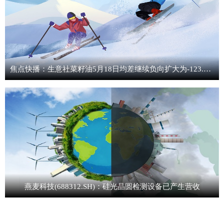
焦点快播：生意社菜籽油5月18日均差继续负向扩大为-123.70元/吨
燕麦科技(688312.SH)：硅光晶圆检测设备已产生营收