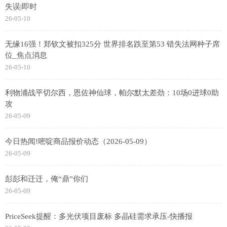
失误|即时
26-05-10
无缘16强！郑钦文被扣325分 世界排名跌至第53 错失法网种子席
位_焦点消息
26-05-10
利物浦战平切尔西，恩佐神仙球，帕尔默太差劲：10场0进球0助
攻
26-05-09
今日热闻!嘧啶商品报价动态（2026-05-09）
26-05-09
彭彭和迁迁，俺“鼎”你们
26-05-09
PriceSeek提醒：多光伏项目废标 多晶硅需求承压-快播报