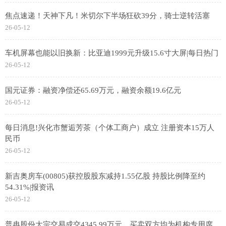
焦点速递！天神下凡！米切尔下半场狂砍39分，骑士逆转活塞
26-05-12
车机屏幕也能以旧换新：比亚迪1999元升级15.6寸大屏|每日热门
26-05-12
国元证券：融资净偿还65.69万元，融资余额19.6亿元
26-05-12
每日消息!兴化市蟹逅芳茶（个体工商户）成立 注册资本15万人
民币
26-05-12
新吉奥房车(00805)获控股股东减持1.55亿股 持股比例降至约
54.31%|报资讯
26-05-12
普冉股份大宗交易成交4345.99万元，买卖双方均为机构专用席