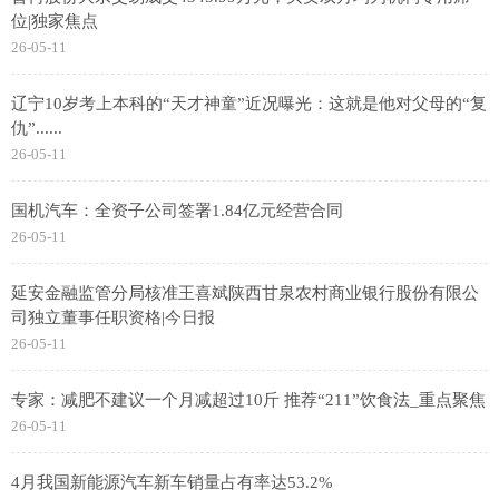
位|独家焦点
26-05-11
辽宁10岁考上本科的“天才神童”近况曝光：这就是他对父母的“复
仇”......
26-05-11
国机汽车：全资子公司签署1.84亿元经营合同
26-05-11
延安金融监管分局核准王喜斌陕西甘泉农村商业银行股份有限公
司独立董事任职资格|今日报
26-05-11
专家：减肥不建议一个月减超过10斤 推荐“211”饮食法_重点聚焦
26-05-11
4月我国新能源汽车新车销量占有率达53.2%