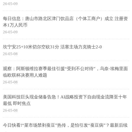
26-05-09
每日信息：唐山市路北区津门饮品店（个体工商户）成立 注册资
本1万人民币
26-05-09
坎宁安25+10米切尔空砍31分 活塞主场力克骑士2-0
26-05-08
观察：阿斯顿维拉赛季最佳引援“受到不公对待”，乌奈·埃梅里面
临欧联杯决赛用人难题
26-05-08
美国科技巨头现金储备告急！AI战略投资下自由现金流降至十年
最低 即时焦点
26-05-08
今日快看!“菜市场禁剥蚕豆”热传，是怕引发“蚕豆病”？最新后续
→