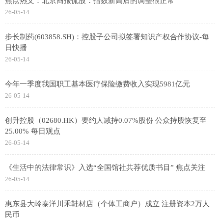
焦点热文：北京商报侃股：指数新高后的调整很正常
26-05-14
步长制药(603858.SH)：控股子公司拟签署知识产权合作协议-每
日快播
26-05-14
今年一季度我国职工基本医疗保险缴费收入实现5981亿元
26-05-14
创升控股（02680.HK）要约人减持0.07%股份 公众持股恢复至
25.00% 每日观点
26-05-14
《生活中的法律常识》入选“全国馆社共荐优质书目” 焦点关注
26-05-14
惠东县大岭泰洋川禾鞋材店（个体工商户）成立 注册资本2万人
民币