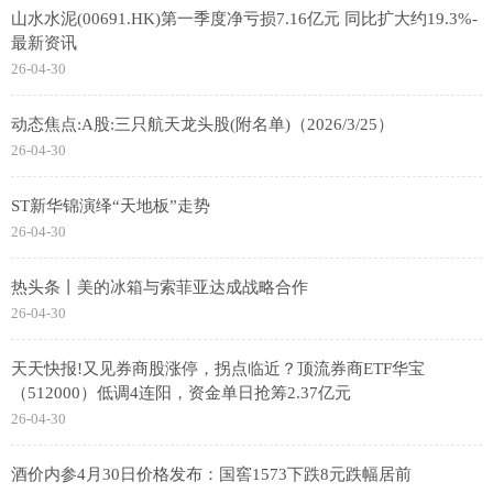
山水水泥(00691.HK)第一季度净亏损7.16亿元 同比扩大约19.3%-
最新资讯
26-04-30
动态焦点:A股:三只航天龙头股(附名单)（2026/3/25）
26-04-30
ST新华锦演绎“天地板”走势
26-04-30
热头条丨美的冰箱与索菲亚达成战略合作
26-04-30
天天快报!又见券商股涨停，拐点临近？顶流券商ETF华宝
（512000）低调4连阳，资金单日抢筹2.37亿元
26-04-30
酒价内参4月30日价格发布：国窖1573下跌8元跌幅居前