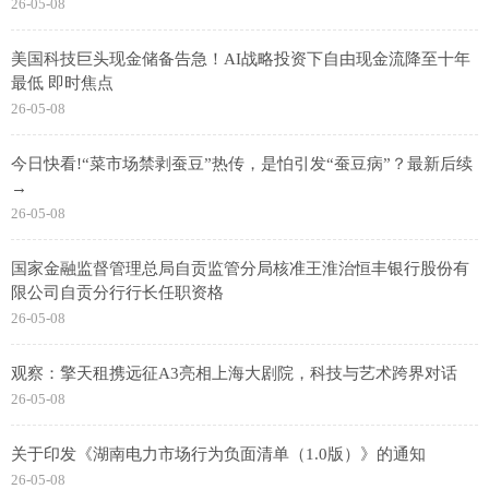
26-05-08
美国科技巨头现金储备告急！AI战略投资下自由现金流降至十年
最低 即时焦点
26-05-08
今日快看!“菜市场禁剥蚕豆”热传，是怕引发“蚕豆病”？最新后续
→
26-05-08
国家金融监督管理总局自贡监管分局核准王淮治恒丰银行股份有
限公司自贡分行行长任职资格
26-05-08
观察：擎天租携远征A3亮相上海大剧院，科技与艺术跨界对话
26-05-08
关于印发《湖南电力市场行为负面清单（1.0版）》的通知
26-05-08