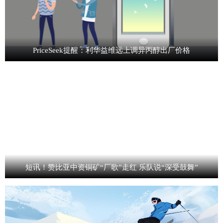
PriceSeek提醒：利华益维远上调异丙醇出厂价格
短讯！赞比亚中资铜矿“厂歌”走红 乐队说“深受鼓舞”