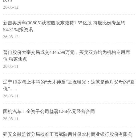
26-05-12
新吉奥房车(00805)获控股股东减持1.55亿股 持股比例降至约
54.31%|报资讯
26-05-12
普冉股份大宗交易成交4345.99万元，买卖双方均为机构专用席
位|独家焦点
26-05-11
辽宁10岁考上本科的“天才神童”近况曝光：这就是他对父母的“复
仇”......
26-05-11
国机汽车：全资子公司签署1.84亿元经营合同
26-05-11
延安金融监管分局核准王喜斌陕西甘泉农村商业银行股份有限公