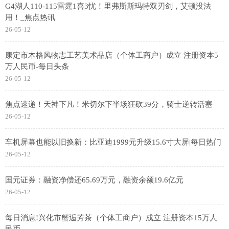
G4湖人110-115雷霆1喜3忧！里弗斯斯玛特双刃剑，艾顿没法
用！_焦点热讯
26-05-12
康定市木格风物志工艺美术品店（个体工商户）成立 注册资本5
万人民币-每日头条
26-05-12
焦点速递！天神下凡！米切尔下半场狂砍39分，骑士逆转活塞
26-05-12
车机屏幕也能以旧换新：比亚迪1999元升级15.6寸大屏|每日热门
26-05-12
国元证券：融资净偿还65.69万元，融资余额19.6亿元
26-05-12
每日消息!兴化市蟹逅芳茶（个体工商户）成立 注册资本15万人
民币