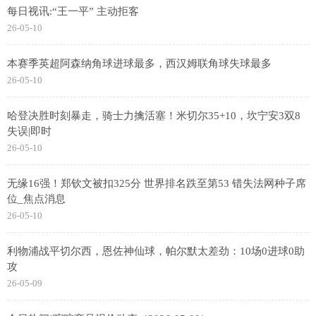
每日视讯:“王一平” 主动拒客
26-05-10
本赛季英超阿森纳角球进球最多，西汉姆联角球失球最多
26-05-10
哈登决胜时刻暴走，骑士力擒活塞！米切尔35+10，坎宁安3双8
失误|即时
26-05-10
无缘16强！郑钦文被扣325分 世界排名跌至第53 错失法网种子席
位_焦点消息
26-05-10
利物浦战平切尔西，恩佐神仙球，帕尔默太差劲：10场0进球0助
攻
26-05-09