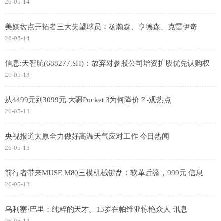
26-05-14
美媒盘点开拓者三大失望球员：杨瀚森、亨德森、克雷伊奇
26-05-14
信息:天智航(688277.SH)：放弃对参股公司增资扩股优先认购权
26-05-13
从4499元到3099元 大疆Pocket 3为何降价？-观热点
26-05-13
央视报道太原全力做好高温天气应对工作|今日热闻
26-05-13
前行者带来MUSE M80三模机械键盘：软革后缘，999元 信息
26-05-13
乌利塞·巴里：纯粹的天才。13岁在帕维亚惊艳众人 讯息
26-05-13