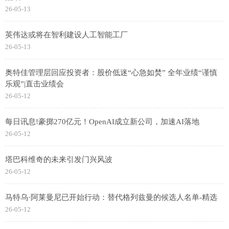
26-05-13
英伟达或将在智利建设人工智能工厂
26-05-13
奥特佳管理层回应投资者：股价低迷“心急如焚” 全年业绩“谨慎
乐观”|直击业绩会
26-05-12
每日讯息!豪掷270亿元！OpenAI成立新公司，加速AI落地
26-05-12
塔巴科维奇的未来引发门兴风波
26-05-12
马特乌·阿莱曼尼已开始行动：替代格列兹曼的候选人名单-精选
26-05-12