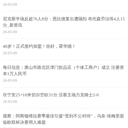
26-05-09
尼克斯半场反超76人8分：恩比德复出遭隔扣 布伦森乔治等4人15
分_新资讯
26-05-09
40岁！正式签约加盟！你好，霍华德！
26-05-09
每日信息：唐山市路北区津门饮品店（个体工商户）成立 注册资
本1万人民币
26-05-09
坎宁安25+10米切尔空砍31分 活塞主场力克骑士2-0
26-05-08
观察：阿斯顿维拉赛季最佳引援“受到不公对待”，乌奈·埃梅里面
临欧联杯决赛用人难题