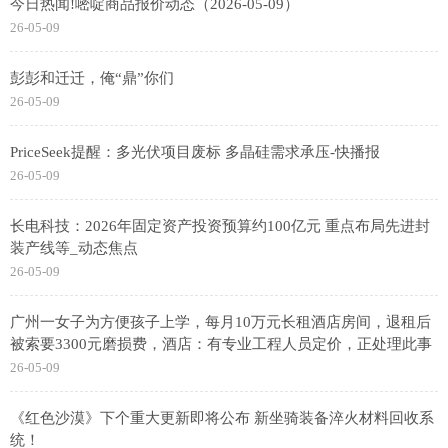
今日热闻!嘧啶商品报价动态（2026-05-09）
26-05-09
彭彭和迁迁，俺“鼎”你们
26-05-09
PriceSeek提醒：多光伏项目废标 多晶硅需求承压-快播报
26-05-09
长电科技：2026年固定资产投资预算约100亿元 重点布局先进封
装产线等_动态焦点
26-05-09
广州一女子为方便孩子上学，每月10万元长租酒店房间，退租后
被索要3300元磨损费，酒店：有专业工程人员定价，正处理此事
26-05-09
《红色沙漠》下个重大更新即将公布 新坐骑装备淬火材料回收系
统！