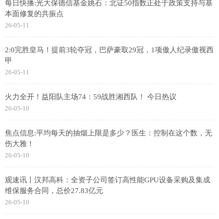
每日快播:光大保德信基金姚石：北证50指数正处于政策支持与基
本面修复的共振点
26-05-11
2:0完胜皇马！提前3轮夺冠，巴萨豪取29冠，1项傲人纪录傲视西
甲
26-05-11
火力全开！益阳队主场74：59战胜湘西队！ 今日热议
26-05-10
焦点信息:平均每天的抽烟上限是多少？医生：控制在这个数，无
伤大雅！
26-05-10
观速讯丨汉邦高科：全资子公司签订高性能GPU设备采购及集成
维保服务合同，总价27.83亿元
26-05-10