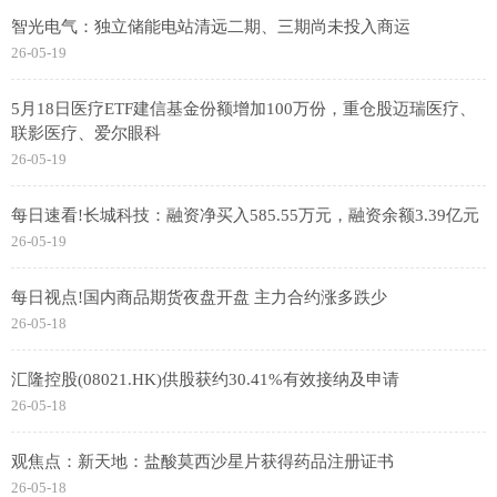
智光电气：独立储能电站清远二期、三期尚未投入商运
26-05-19
5月18日医疗ETF建信基金份额增加100万份，重仓股迈瑞医疗、
联影医疗、爱尔眼科
26-05-19
每日速看!长城科技：融资净买入585.55万元，融资余额3.39亿元
26-05-19
每日视点!国内商品期货夜盘开盘 主力合约涨多跌少
26-05-18
汇隆控股(08021.HK)供股获约30.41%有效接纳及申请
26-05-18
观焦点：新天地：盐酸莫西沙星片获得药品注册证书
26-05-18