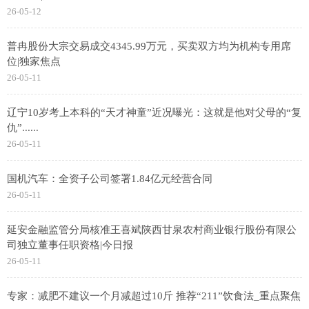
26-05-12
普冉股份大宗交易成交4345.99万元，买卖双方均为机构专用席
位|独家焦点
26-05-11
辽宁10岁考上本科的“天才神童”近况曝光：这就是他对父母的“复
仇”......
26-05-11
国机汽车：全资子公司签署1.84亿元经营合同
26-05-11
延安金融监管分局核准王喜斌陕西甘泉农村商业银行股份有限公
司独立董事任职资格|今日报
26-05-11
专家：减肥不建议一个月减超过10斤 推荐“211”饮食法_重点聚焦