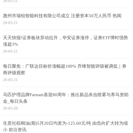
26-05-21
惠州市瑞铂智能科技有限公司成立 注册资本50万人民币 热闻
26-05-21
天天快报!证券板块异动拉升，华安证券涨停，证券ETF博时强势
涨超3%
26-05-21
每日聚焦：广联达目标价涨幅超100% 乔锋智能评级被调低｜券
商评级观察
26-05-21
马匹护理品牌Farnam喜迎80周年：推出新品杀虫喷雾与养马资助
金_每日头条
26-05-20
生意社棕榈油(期)5月20日均差为-125.60元/吨 由负向扩大转为缩
小 前沿资讯