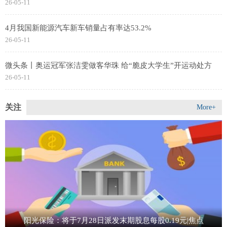
26-05-11
4月我国新能源汽车新车销量占有率达53.2%
26-05-11
微头条丨奥运冠军张洁雯做客华珠 给“脆皮大学生”开运动处方
26-05-11
关注
More+
阳光保险：将于7月28日派发末期股息每股0.19元|焦点