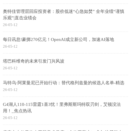
奥特佳管理层回应投资者：股价低迷“心急如焚” 全年业绩“谨慎
乐观”|直击业绩会
26-05-12
每日讯息!豪掷270亿元！OpenAI成立新公司，加速AI落地
26-05-12
塔巴科维奇的未来引发门兴风波
26-05-12
马特乌·阿莱曼尼已开始行动：替代格列兹曼的候选人名单-精选
26-05-12
G4湖人110-115雷霆1喜3忧！里弗斯斯玛特双刃剑，艾顿没法
用！_焦点热讯
26-05-12