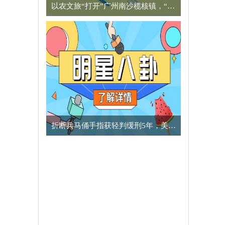
以农文旅“打开”广州南沙榄核镇，“星海故里”别有一番风味
​折断兵马俑手指获轻判缓刑5年，美国男子向中方致歉