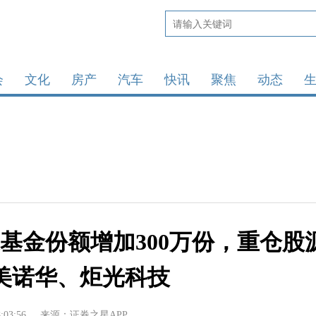
会
文化
房产
汽车
快讯
聚焦
动态
万家基金份额增加300万份，重仓股
美诺华、炬光科技
:03:56
来源：证券之星APP