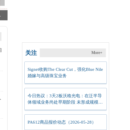
静谧标尺”
5月28日国证2000ETF万家基金份额增加300万份，重仓股源杰科技、美诺华、炬光科技
石头科技获得外观设计专利授权：“电子设备的远程取物用图形用户界面”-焦点快播
图
关注
More+
Signet收购The Clear Cut，强化Blue Nile
婚嫁与高级珠宝业务
今日热议：3天2板沃格光电：在泛半导
人
体领域业务尚处早期阶段 未形成规模化
量产
PA612商品报价动态（2026-05-28）