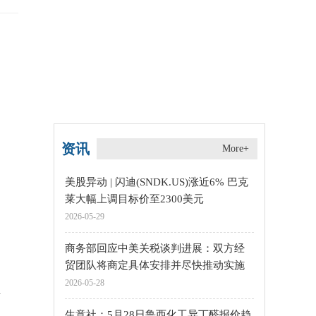
资讯
More+
美股异动 | 闪迪(SNDK.US)涨近6% 巴克
莱大幅上调目标价至2300美元
2026-05-29
商务部回应中美关税谈判进展：双方经
贸团队将商定具体安排并尽快推动实施
2026-05-28
净
生意社：5月28日鲁西化工异丁醛报价趋