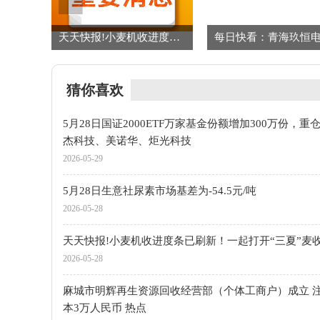
热议:PriceSeek提醒：2026年4月聚丙烯酰胺出口数据发布
天天快报!小麦机收进度条已刷新！一起打开“三夏”麦收地图
猜你喜欢
5月28日国证2000ETF万家基金份额增加300万份，重
杰科技、美诺华、炬光科技
2026-05-29
5月28日生意社尿素市场基差为-54.5元/吨
2026-05-28
天天快报!小麦机收进度条已刷新！一起打开“三夏”麦
2026-05-28
麻城市明辉再生资源回收经营部（个体工商户）成立 
本3万人民币 热点