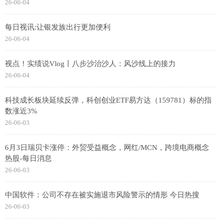
26-06-04
每日视讯:让银发族出行更加便利
26-06-04
视点！实绩说Vlog丨八步沙治沙人：风沙线上的接力
26-06-04
科技成长板块延续反弹，科创创业ETF易方达（159781）标的指
数涨近3%
26-06-03
6月3日瑞贝卡涨停：外贸受益概念，网红/MCN，跨境电商概念
热股-每日消息
26-06-03
中国软件：公司不存在被实施退市风险警示的情形 今日热搜
26-06-03