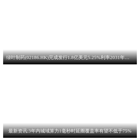
绿叶制药(02186.HK)完成发行1.8亿美元5.25%利率2031年到期可转换债券 焦点要闻
最新资讯:3年内城域算力1毫秒时延圈覆盖率有望不低于75%