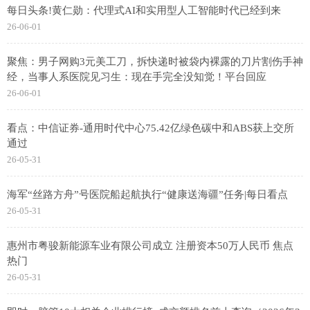
每日头条!黄仁勋：代理式AI和实用型人工智能时代已经到来
26-06-01
聚焦：男子网购3元美工刀，拆快递时被袋内裸露的刀片割伤手神
经，当事人系医院见习生：现在手完全没知觉！平台回应
26-06-01
看点：中信证券-通用时代中心75.42亿绿色碳中和ABS获上交所
通过
26-05-31
海军“丝路方舟”号医院船起航执行“健康送海疆”任务|每日看点
26-05-31
惠州市粤骏新能源车业有限公司成立 注册资本50万人民币 焦点
热门
26-05-31