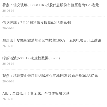
看点：信义玻璃(00868.HK)以股代息股份市值厘定为9.25港元
26-06-08
信义玻璃：7月29日将派发股息0.215港元/股
26-06-08
观速讯丨华能新疆清能分公司楼兰100万千瓦风电项目开工建设
26-06-08
绿的谐波(688017)龙虎榜数据(06-08)
26-06-08
观点：杭州萧山钱江世纪城核心宅地挂牌 起始总价36.35亿元
26-06-08
A股，全线低开！贵金属、半导体板块大跌
26-06-08