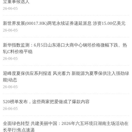
立董事候选人
26-06-05
新世界发展(00017.HK)两笔永续证券递延派息 涉资15.00亿美元
26-06-05
新华指数监测：6月5日山东港口大商中心钢坯价格微幅下跌、热
轧C料价格平稳
26-06-05
迎峰度夏保供应系列报道 风光蓄力 新能源为夏季保供注入强劲绿
能|动态
26-06-05
520榜单发布，这些商家把爱做成了爆款内容
26-06-05
全面绿色转型 共建美丽中国：2026年六五环境日湖南主场活动在
长举行|焦点速递