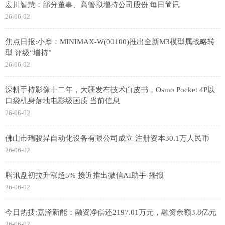
宏川智慧：部分董事、高管拟增持公司股份|每日简讯
26-06-02
焦点日报:小摩：MINIMAX-W(00100)推出全新M3模型属战略转
型 评级“增持”
26-06-02
深耕手持影像十二年，大疆发布技术白皮书，Osmo Pocket 4P以
口袋机身落地电影级画质 当前信息
26-06-02
佛山市瑞骏昇自动化设备有限公司成立 注册资本30.1万人民币
26-06-02
腾讯盘初拉升涨超5% 接近推出微信AI助手-播报
26-06-02
今日热搜:嘉泽新能：融资净偿还2197.01万元，融资余额3.8亿元
26-06-02