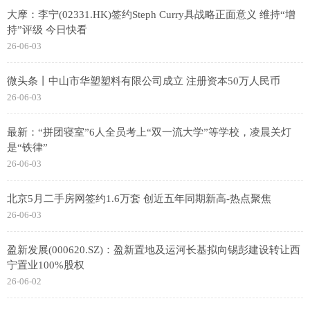
大摩：李宁(02331.HK)签约Steph Curry具战略正面意义 维持“增
持”评级 今日快看
26-06-03
微头条丨中山市华塑塑料有限公司成立 注册资本50万人民币
26-06-03
最新：“拼团寝室”6人全员考上“双一流大学”等学校，凌晨关灯
是“铁律”
26-06-03
北京5月二手房网签约1.6万套 创近五年同期新高-热点聚焦
26-06-03
盈新发展(000620.SZ)：盈新置地及运河长基拟向锡彭建设转让西
宁置业100%股权
26-06-02