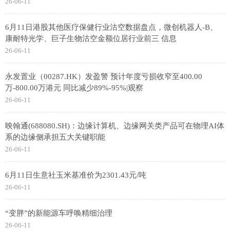
26-06-11
6月11日港股其他医疗保健行业沽空数据盘点，微创机器人-B、
康耐特光学、巨子生物沽空金额位居行业前三 信息
26-06-11
永发置业（00287.HK）发盈警 预计年度亏损收窄至400.00
万-800.00万港元 同比减少89%-95%|观察
26-06-11
映翰通(688080.SH)：边缘计算机、边缘网关类产品可在物理AI体
系的边缘侧承担五大关键职能
26-06-11
6月11日生意社玉米基准价为2301.43元/吨
26-06-11
“变胖”的新能源车呼唤精细治理
26-06-11