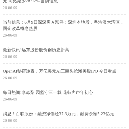
元 同比减少28.92%|当前信息
26-06-09
当前信息：6月9日深深房Ａ涨停：深圳本地股，粤港澳大湾区，
国企改革概念热股
26-06-09
最新快讯!远东股份股价创历史新高
26-06-09
OpenAI秘密递表，万亿美元AI三巨头抢滩美股IPO 今日看点
26-06-09
每日热闻!李淼梨 园坚守三十载 花鼓声声守初心
26-06-09
消息！百联股份：融资净偿还37.3万元，融资余额5.23亿元
26-06-09