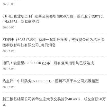
26-06-05
6月4日创业板ETF广发基金份额增加850万份，重仓股宁德时代、
中际旭创、新易盛|热议
26-06-05
ST绝味（603517.SH）新增一起对外投资，被投资公司为杭州御
德泰数智科技有限公司_每日消息
26-06-05
通讯！靛蓝星(08373.HK)公布，所有复牌指引均已获达成
26-06-04
热点评！中船防务(600685.SH)：游艇不属于本公司拓展船型
26-06-04
新三板基础层公司菁华生态大宗交易折价40.48%，成交金额50万
元