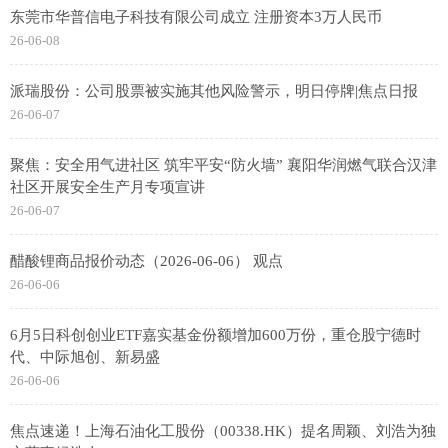
东莞市华普信电子科技有限公司成立 注册资本3万人民币
26-06-08
派瑞股份：公司股票被实施其他风险警示，明日停牌|焦点日报
26-06-07
聚焦：安全用气进社区 筑牢平安“防火墙” 襄阳华润燃气联合汉津
社区开展安全生产月专项宣讲
26-06-07
醋酸锂商品报价动态（2026-06-06） 观点
26-06-06
6月5日科创创业ETF嘉实基金份额增加600万份，重仓股宁德时
代、中际旭创、新易盛
26-06-06
焦点速递！上海石油化工股份（00338.HK）提名周颖、刘浩为独