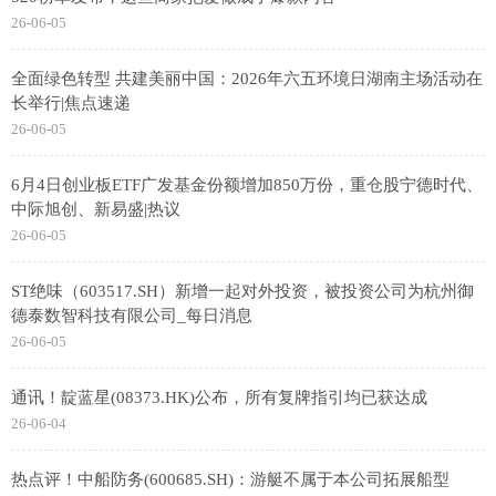
26-06-05
全面绿色转型 共建美丽中国：2026年六五环境日湖南主场活动在
长举行|焦点速递
26-06-05
6月4日创业板ETF广发基金份额增加850万份，重仓股宁德时代、
中际旭创、新易盛|热议
26-06-05
ST绝味（603517.SH）新增一起对外投资，被投资公司为杭州御
德泰数智科技有限公司_每日消息
26-06-05
通讯！靛蓝星(08373.HK)公布，所有复牌指引均已获达成
26-06-04
热点评！中船防务(600685.SH)：游艇不属于本公司拓展船型