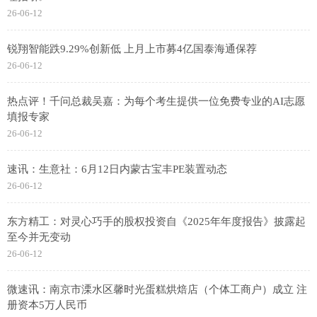
26-06-12
锐翔智能跌9.29%创新低 上月上市募4亿国泰海通保荐
26-06-12
热点评！千问总裁吴嘉：为每个考生提供一位免费专业的AI志愿
填报专家
26-06-12
速讯：生意社：6月12日内蒙古宝丰PE装置动态
26-06-12
东方精工：对灵心巧手的股权投资自《2025年年度报告》披露起
至今并无变动
26-06-12
微速讯：南京市溧水区馨时光蛋糕烘焙店（个体工商户）成立 注
册资本5万人民币