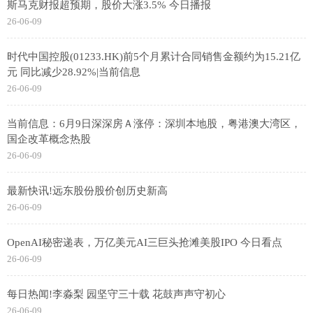
斯马克财报超预期，股价大涨3.5% 今日播报
26-06-09
时代中国控股(01233.HK)前5个月累计合同销售金额约为15.21亿
元 同比减少28.92%|当前信息
26-06-09
当前信息：6月9日深深房Ａ涨停：深圳本地股，粤港澳大湾区，
国企改革概念热股
26-06-09
最新快讯!远东股份股价创历史新高
26-06-09
OpenAI秘密递表，万亿美元AI三巨头抢滩美股IPO 今日看点
26-06-09
每日热闻!李淼梨 园坚守三十载 花鼓声声守初心
26-06-09