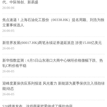
代、中际旭创、新易盛
26-06-06
焦点速递！上海石油化工股份（00338.HK）提名周颖、刘浩为独
立董事候选人
26-06-05
新世界发展(00017.HK)两笔永续证券递延派息 涉资15.00亿美元
26-06-05
新华指数监测：6月5日山东港口大商中心钢坯价格微幅下跌、热
轧C料价格平稳
26-06-05
迎峰度夏保供应系列报道 风光蓄力 新能源为夏季保供注入强劲绿
能|动态
26-06-05
520榜单发布，这些商家把爱做成了爆款内容