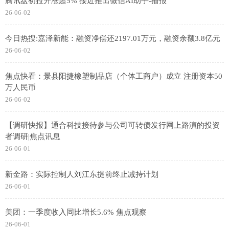
腾讯盘初拉升涨超5% 接近推出微信AI助手-播报
26-06-02
今日热搜:嘉泽新能：融资净偿还2197.01万元，融资余额3.8亿元
26-06-02
焦点快看：景县阳捷橡塑制品店（个体工商户）成立 注册资本50
万人民币
26-06-02
【调研快报】通合科技接待参与公司可转债发行网上路演的投资
者调研|焦点讯息
26-06-01
新金路：实际控制人刘江东提前终止减持计划
26-06-01
美团：一季度收入同比增长5.6% 焦点观察
26-06-01