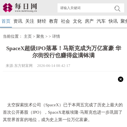
首页
资讯
关注
财经
教育
社会
文化
房产
汽车
快讯
聚
当前位置：
主页
>
聚焦
> >
详情
SpaceX超级IPO落幕！马斯克成为万亿富豪 华
尔街投行也赚得盆满钵满
来源:东方财富网 2026-06-14 08:42:17
太空探索技术公司（SpaceX）已于本周五完成了历史上最大的
首次公开募股（IPO），SpaceX老板埃隆·马斯克也进一步巩固了
其世界首富的地位，成为史上第一位万亿富豪。