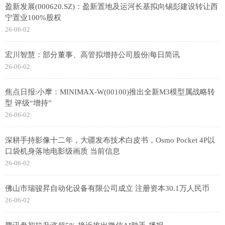
盈新发展(000620.SZ)：盈新置地及运河长基拟向锡彭建设转让西
宁置业100%股权
26-06-02
宏川智慧：部分董事、高管拟增持公司股份|每日简讯
26-06-02
焦点日报:小摩：MINIMAX-W(00100)推出全新M3模型属战略转
型 评级“增持”
26-06-02
深耕手持影像十二年，大疆发布技术白皮书，Osmo Pocket 4P以
口袋机身落地电影级画质 当前信息
26-06-02
佛山市瑞骏昇自动化设备有限公司成立 注册资本30.1万人民币
26-06-02