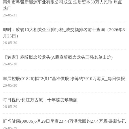
惠州市粤骏新能源车业有限公司成立 注册资本50万人民币 焦点
热门
26-05-31
即时：胶管10大相关企业排行榜_成交额排名前十查询（2026年3
月25日）
26-05-30
【独家】麻醉概念股龙头(A股麻醉概念龙头三强名单出炉)
26-05-30
丰展控股(01826)拟“2供1”基准供股 净筹约7910万港元_每日快报
26-05-30
每日视讯:长江万古流，十年蝶变焕新颜
26-05-29
叮当健康(09886)5月29日斥资23.44万港元回购27.4万股-最新快讯
26-05-29