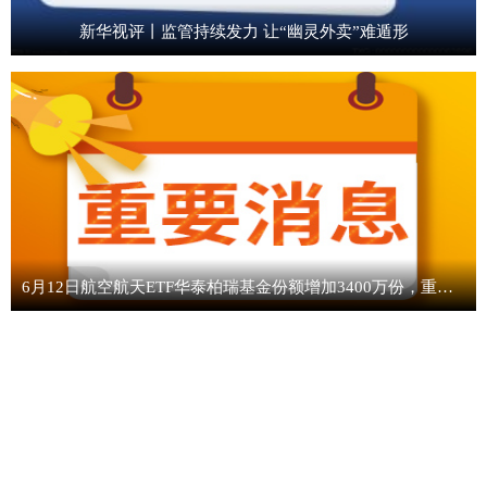
新华视评丨监管持续发力 让“幽灵外卖”难遁形
6月12日航空航天ETF华泰柏瑞基金份额增加3400万份，重仓股航发动力、航天电子、中国卫星