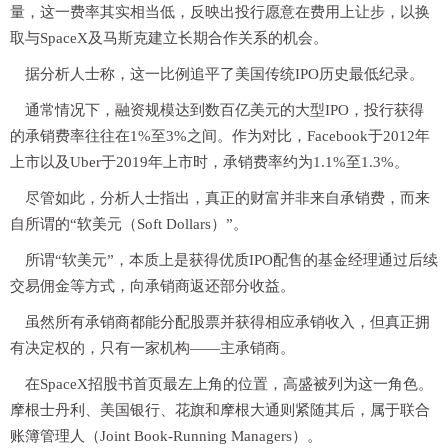
量，这一费率其实相当低，反映出投行愿意在费用上让步，以换
取与SpaceX及马斯克建立长期合作关系的机会。
据分析人士称，这一比例追平了美国传统IPO历史最低纪录。
通常情况下，融资规模达到数百亿美元的大型IPO，投行获得
的承销费率往往在1%至3%之间。作为对比，Facebook于2012年
上市以及Uber于2019年上市时，承销费率约为1.1%至1.3%。
尽管如此，分析人士指出，真正的财富并非来自承销费，而来
自所谓的“软美元（Soft Dollars）”。
所谓“软美元”，本质上是获得优质IPO配售的基金经理通过后续
交易佣金等方式，向承销商返还部分收益。
虽然所有承销商都能分配股票并获得相应承销收入，但真正拥
有决定权的，只有一家机构——主承销商。
在SpaceX招股书首页最左上角的位置，高盛被列为这一角色。
摩根士丹利、美国银行、花旗和摩根大通则紧随其后，属于联合
账簿管理人（Joint Book-Running Managers）。