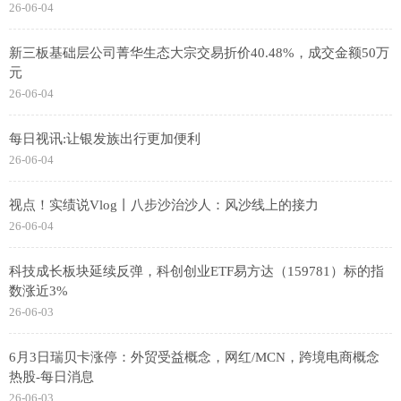
26-06-04
新三板基础层公司菁华生态大宗交易折价40.48%，成交金额50万
元
26-06-04
每日视讯:让银发族出行更加便利
26-06-04
视点！实绩说Vlog丨八步沙治沙人：风沙线上的接力
26-06-04
科技成长板块延续反弹，科创创业ETF易方达（159781）标的指
数涨近3%
26-06-03
6月3日瑞贝卡涨停：外贸受益概念，网红/MCN，跨境电商概念
热股-每日消息
26-06-03