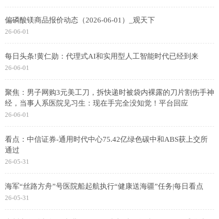
偏磷酸镁商品报价动态（2026-06-01）_观天下
26-06-01
每日头条!黄仁勋：代理式AI和实用型人工智能时代已经到来
26-06-01
聚焦：男子网购3元美工刀，拆快递时被袋内裸露的刀片割伤手神
经，当事人系医院见习生：现在手完全没知觉！平台回应
26-06-01
看点：中信证券-通用时代中心75.42亿绿色碳中和ABS获上交所
通过
26-05-31
海军“丝路方舟”号医院船起航执行“健康送海疆”任务|每日看点
26-05-31