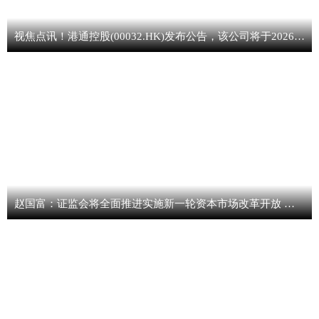
视焦点讯！港通控股(00032.HK)发布公告，该公司将于2026年7月13日派发第一季度中期股息每股0.06港元
赵国富：证监会将全面推进实施新一轮资本市场改革开放 进一步发挥科创板改革“试验田”作用