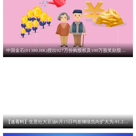
中国金石(01380.HK)授出927万份购股权及100万股奖励股份 最新
【速看料】生意社大豆油6月15日均差继续负向扩大为-91.20元/吨