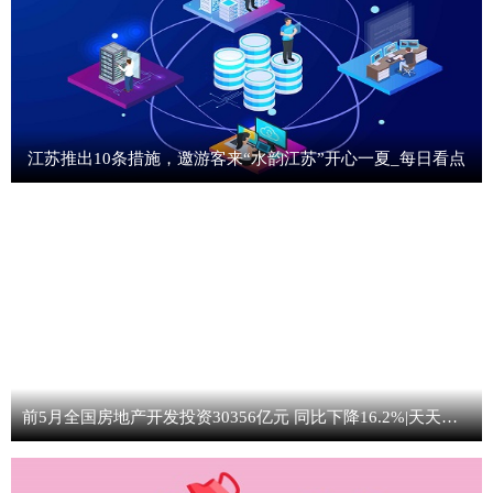
江苏推出10条措施，邀游客来“水韵江苏”开心一夏_每日看点
前5月全国房地产开发投资30356亿元 同比下降16.2%|天天资讯