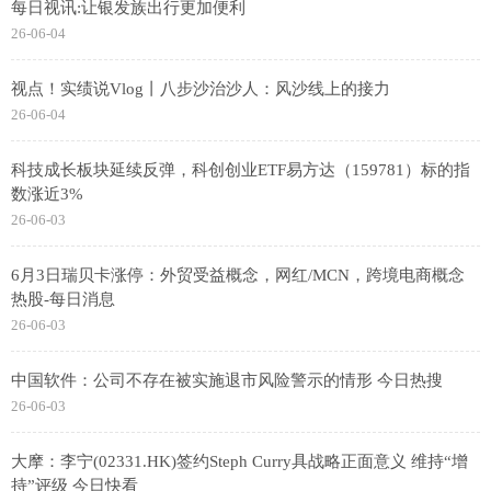
每日视讯:让银发族出行更加便利
26-06-04
视点！实绩说Vlog丨八步沙治沙人：风沙线上的接力
26-06-04
科技成长板块延续反弹，科创创业ETF易方达（159781）标的指
数涨近3%
26-06-03
6月3日瑞贝卡涨停：外贸受益概念，网红/MCN，跨境电商概念
热股-每日消息
26-06-03
中国软件：公司不存在被实施退市风险警示的情形 今日热搜
26-06-03
大摩：李宁(02331.HK)签约Steph Curry具战略正面意义 维持“增
持”评级 今日快看