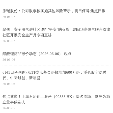
派瑞股份：公司股票被实施其他风险警示，明日停牌|焦点日报
26-06-07
聚焦：安全用气进社区 筑牢平安“防火墙” 襄阳华润燃气联合汉津
社区开展安全生产月专项宣讲
26-06-07
醋酸锂商品报价动态（2026-06-06） 观点
26-06-06
6月5日科创创业ETF嘉实基金份额增加600万份，重仓股宁德时
代、中际旭创、新易盛
26-06-06
焦点速递！上海石油化工股份（00338.HK）提名周颖、刘浩为独
立董事候选人
26-06-05