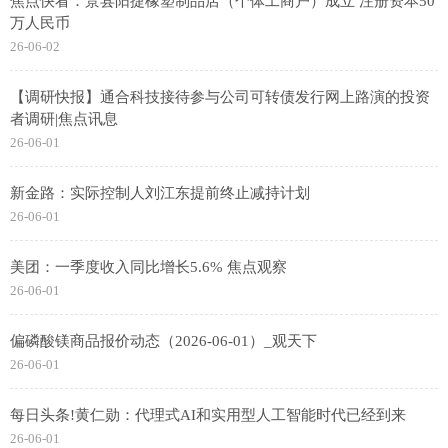
焦点快看：景县阳捷橡塑制品店（个体工商户）成立 注册资本50
万人民币
26-06-02
【调研快报】通合科技接待参与公司可转债发行网上路演的投资
者调研|焦点讯息
26-06-01
新金路：实际控制人刘江东提前终止减持计划
26-06-01
美团：一季度收入同比增长5.6% 焦点观察
26-06-01
偏磷酸镁商品报价动态（2026-06-01）_观天下
26-06-01
每日头条!黄仁勋：代理式AI和实用型人工智能时代已经到来
26-06-01