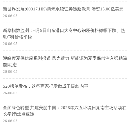
新世界发展(00017.HK)两笔永续证券递延派息 涉资15.00亿美元
26-06-05
新华指数监测：6月5日山东港口大商中心钢坯价格微幅下跌、热
轧C料价格平稳
26-06-05
迎峰度夏保供应系列报道 风光蓄力 新能源为夏季保供注入强劲绿
能|动态
26-06-05
520榜单发布，这些商家把爱做成了爆款内容
26-06-05
全面绿色转型 共建美丽中国：2026年六五环境日湖南主场活动在
长举行|焦点速递
26-06-05