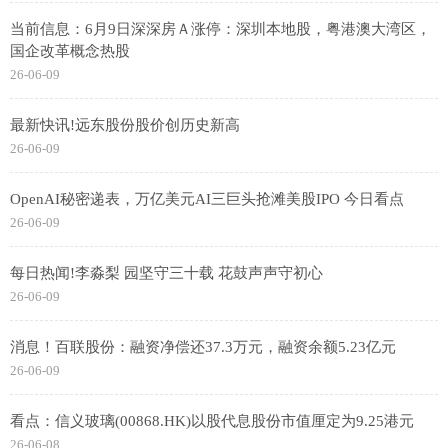
当前信息：6月9日深深房Ａ涨停：深圳本地股，粤港澳大湾区，
国企改革概念热股
26-06-09
最新快讯!远东股份股价创历史新高
26-06-09
OpenAI秘密递表，万亿美元AI三巨头抢滩美股IPO 今日看点
26-06-09
每日热闻!李淼梨 园坚守三十载 花鼓声声守初心
26-06-09
消息！百联股份：融资净偿还37.3万元，融资余额5.23亿元
26-06-09
看点：信义玻璃(00868.HK)以股代息股份市值厘定为9.25港元
26-06-08