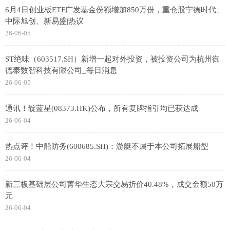
6月4日创业板ETF广发基金份额增加850万份，重仓股宁德时代、
中际旭创、新易盛|热议
26-06-05
ST绝味（603517.SH）新增一起对外投资，被投资公司为杭州御
德泰数智科技有限公司_每日消息
26-06-05
通讯！靛蓝星(08373.HK)公布，所有复牌指引均已获达成
26-06-04
热点评！中船防务(600685.SH)：游艇不属于本公司拓展船型
26-06-04
新三板基础层公司菁华生态大宗交易折价40.48%，成交金额50万
元
26-06-04