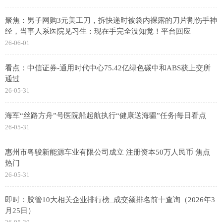
聚焦：男子网购3元美工刀，拆快递时被袋内裸露的刀片割伤手神
经，当事人系医院见习生：现在手完全没知觉！平台回应
26-06-01
看点：中信证券-通用时代中心75.42亿绿色碳中和ABS获上交所
通过
26-05-31
海军“丝路方舟”号医院船起航执行“健康送海疆”任务|每日看点
26-05-31
惠州市粤骏新能源车业有限公司成立 注册资本50万人民币 焦点
热门
26-05-31
即时：胶管10大相关企业排行榜_成交额排名前十查询（2026年3
月25日）