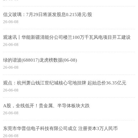
信义玻璃：7月29日将派发股息0.215港元/股
26-06-08
观速讯丨华能新疆清能分公司楼兰100万千瓦风电项目开工建设
26-06-08
绿的谐波(688017)龙虎榜数据(06-08)
26-06-08
观点：杭州萧山钱江世纪城核心宅地挂牌 起始总价36.35亿元
26-06-08
A股，全线低开！贵金属、半导体板块大跌
26-06-08
东莞市华普信电子科技有限公司成立 注册资本3万人民币
26-06-08