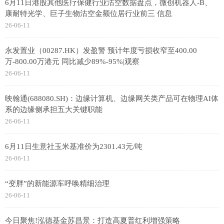
6月11日港股其他医疗保健行业沽空数据盘点，微创机器人-B、
康耐特光学、巨子生物沽空金额位居行业前三 信息
26-06-11
永发置业（00287.HK）发盈警 预计年度亏损收窄至400.00
万-800.00万港元 同比减少89%-95%|观察
26-06-11
映翰通(688080.SH)：边缘计算机、边缘网关类产品可在物理AI体
系的边缘侧承担五大关键职能
26-06-11
6月11日生意社玉米基准价为2301.43元/吨
26-06-11
“变胖”的新能源车呼唤精细治理
26-06-11
今日聚焦!泓德基金苏昌景：打造高夏普红利增强策略