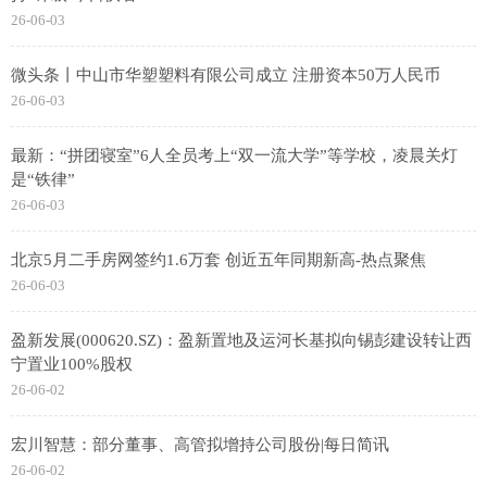
26-06-03
微头条丨中山市华塑塑料有限公司成立 注册资本50万人民币
26-06-03
最新：“拼团寝室”6人全员考上“双一流大学”等学校，凌晨关灯
是“铁律”
26-06-03
北京5月二手房网签约1.6万套 创近五年同期新高-热点聚焦
26-06-03
盈新发展(000620.SZ)：盈新置地及运河长基拟向锡彭建设转让西
宁置业100%股权
26-06-02
宏川智慧：部分董事、高管拟增持公司股份|每日简讯
26-06-02