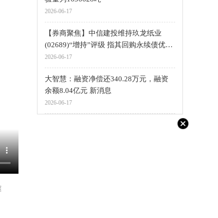
2026-06-17
【券商聚焦】中信建投维持玖龙纸业
(02689)“增持”评级 指其回购永续债优化
资本结构|速看料
2026-06-17
大智慧：融资净偿还340.28万元，融资
余额8.04亿元 新消息
2026-06-17
雅