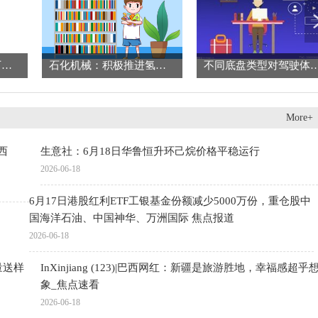
硅业分会：成交重心下移 多晶硅市场弱势延续 新视野
石化机械：积极推进氢能机械公司增资扩股项目
不同底盘类型对驾驶体验影响？
More+
西
生意社：6月18日华鲁恒升环己烷价格平稳运行
2026-06-18
6月17日港股红利ETF工银基金份额减少5000万份，重仓股中
国海洋石油、中国神华、万洲国际 焦点报道
2026-06-18
量送样
InXinjiang (123)|巴西网红：新疆是旅游胜地，幸福感超乎
象_焦点速看
2026-06-18