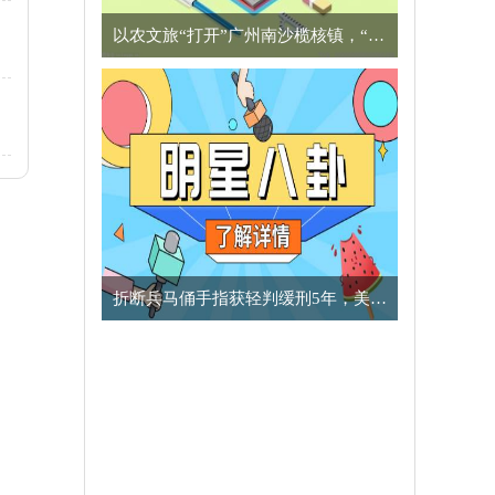
以农文旅“打开”广州南沙榄核镇，“星海故里”别有一番风味
​折断兵马俑手指获轻判缓刑5年，美国男子向中方致歉