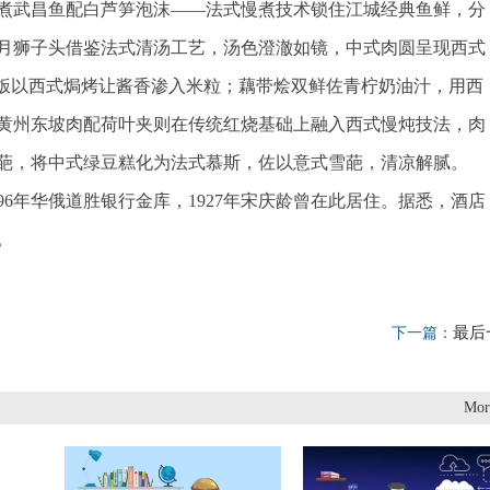
煮武昌鱼配白芦笋泡沫——法式慢煮技术锁住江城经典鱼鲜，分
月狮子头借鉴法式清汤工艺，汤色澄澈如镜，中式肉圆呈现西式
焗饭以西式焗烤让酱香渗入米粒；藕带烩双鲜佐青柠奶油汁，用西
黄州东坡肉配荷叶夹则在传统红烧基础上融入西式慢炖技法，肉
葩，将中式绿豆糕化为法式慕斯，佐以意式雪葩，清凉解腻。
96年华俄道胜银行金库，1927年宋庆龄曾在此居住。据悉，酒店
。
最后
下一篇：
Mor