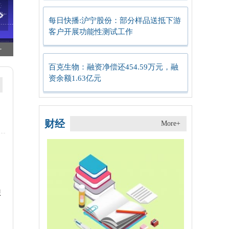
每日快播:沪宁股份：部分样品送抵下游
客户开展功能性测试工作
 焦点速看
低温慢煮武昌鱼、奶油汁烩藕带 江岸一酒店推出“楚菜西做”端午菜单
生意社：6月18日华鲁恒升环己烷价格平稳运行
百克生物：融资净偿还454.59万元，融
资余额1.63亿元
财经
More+
想