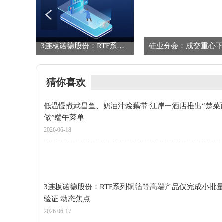
InXinjiang (123)|巴西网红：新疆是旅游胜地，幸福感超乎想象_焦点速看
3连板诺德股份：RTF系列铜箔等高端产品仅完成小批量送样验证 动态焦点
猜你喜欢
低温慢煮武昌鱼、奶油汁烩藕带 江岸一酒店推出“楚菜
做”端午菜单
2026-06-18
3连板诺德股份：RTF系列铜箔等高端产品仅完成小批
验证 动态焦点
2026-06-17