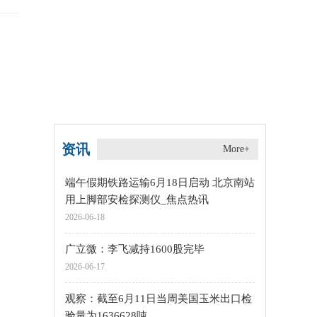
资讯
More+
端午假期铁路运输6月18日启动 北京南站
用上脚部安检探测仪_焦点热讯
2026-06-18
广立微：李飞减持1600股完毕
2026-06-17
观察：截至6月11日当周美国玉米出口检
验量为1636628吨