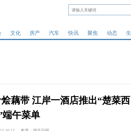
会
文化
房产
汽车
快讯
聚焦
动态
烩藕带 江岸一酒店推出“楚菜西
”端午菜单
11:16:12
来源：湖北日报