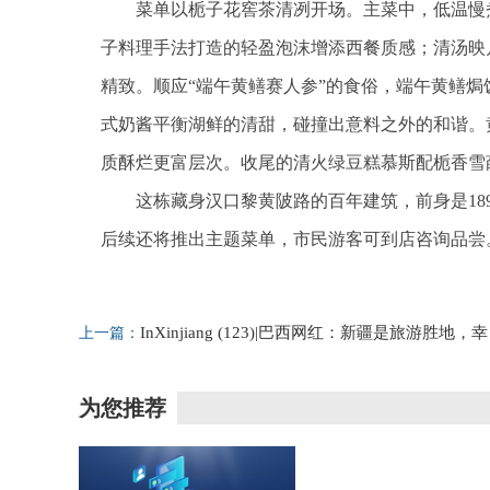
菜单以栀子花窖茶清冽开场。主菜中，低温慢
子料理手法打造的轻盈泡沫增添西餐质感；清汤映
精致。顺应“端午黄鳝赛人参”的食俗，端午黄鳝
式奶酱平衡湖鲜的清甜，碰撞出意料之外的和谐。
质酥烂更富层次。收尾的清火绿豆糕慕斯配栀香雪
这栋藏身汉口黎黄陂路的百年建筑，前身是18
后续还将推出主题菜单，市民游客可到店咨询品尝
标签：
银行
推出
泡沫
菜单
金库
InXinjiang (123)|巴西网红：新疆是旅游胜地，幸
上一篇：
福感超乎想象_焦点速看
为您推荐