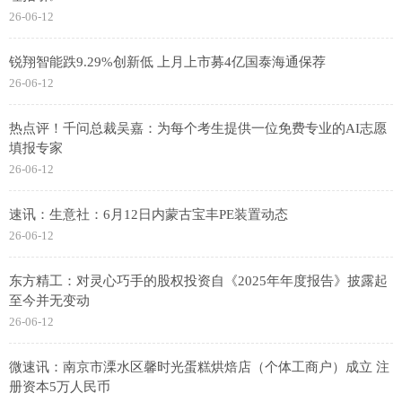
26-06-12
锐翔智能跌9.29%创新低 上月上市募4亿国泰海通保荐
26-06-12
热点评！千问总裁吴嘉：为每个考生提供一位免费专业的AI志愿
填报专家
26-06-12
速讯：生意社：6月12日内蒙古宝丰PE装置动态
26-06-12
东方精工：对灵心巧手的股权投资自《2025年年度报告》披露起
至今并无变动
26-06-12
微速讯：南京市溧水区馨时光蛋糕烘焙店（个体工商户）成立 注
册资本5万人民币