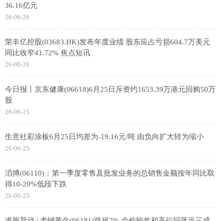
36.16亿元
26-06-26
荣丰亿控股(03683.HK)发布年度业绩 股东应占亏损604.7万美元
同比收窄41.72% 焦点短讯
26-06-26
今日报丨京东健康(06618)6月25日斥资约1653.39万港元回购50万
股
26-06-25
生意社彩涂板6月25日均差为-19.16元/吨 由负向扩大转为缩小
26-06-25
滔搏(06110)：第一季度零售及批发业务的总销售金额按年同比取
得10-20%低段下跌
26-06-25
港股异动 | 老铺黄金(06181)跌超7% 金价较年初高位回落近三成