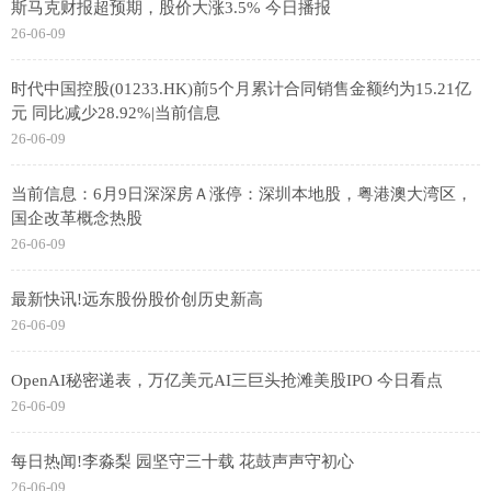
斯马克财报超预期，股价大涨3.5% 今日播报
26-06-09
时代中国控股(01233.HK)前5个月累计合同销售金额约为15.21亿
元 同比减少28.92%|当前信息
26-06-09
当前信息：6月9日深深房Ａ涨停：深圳本地股，粤港澳大湾区，
国企改革概念热股
26-06-09
最新快讯!远东股份股价创历史新高
26-06-09
OpenAI秘密递表，万亿美元AI三巨头抢滩美股IPO 今日看点
26-06-09
每日热闻!李淼梨 园坚守三十载 花鼓声声守初心
26-06-09