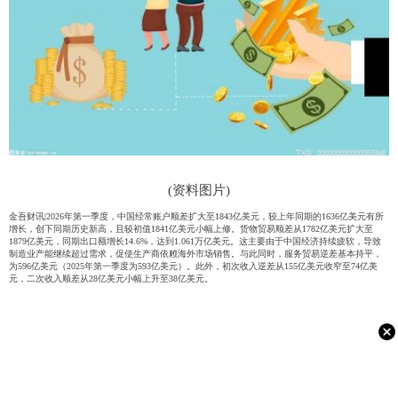
(资料图片)
金吾财讯|2026年第一季度，中国经常账户顺差扩大至1843亿美元，较上年同期的1636亿美元有所
增长，创下同期历史新高，且较初值1841亿美元小幅上修。货物贸易顺差从1782亿美元扩大至
1879亿美元，同期出口额增长14.6%，达到1.061万亿美元。这主要由于中国经济持续疲软，导致
制造业产能继续超过需求，促使生产商依赖海外市场销售。与此同时，服务贸易逆差基本持平，
为596亿美元（2025年第一季度为593亿美元）。此外，初次收入逆差从155亿美元收窄至74亿美
元，二次收入顺差从28亿美元小幅上升至38亿美元。