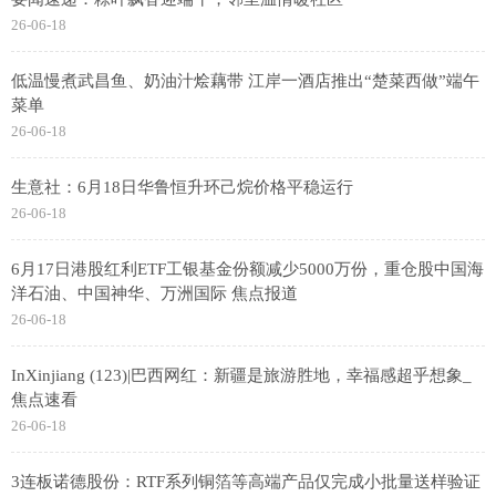
26-06-18
低温慢煮武昌鱼、奶油汁烩藕带 江岸一酒店推出“楚菜西做”端午
菜单
26-06-18
生意社：6月18日华鲁恒升环己烷价格平稳运行
26-06-18
6月17日港股红利ETF工银基金份额减少5000万份，重仓股中国海
洋石油、中国神华、万洲国际 焦点报道
26-06-18
InXinjiang (123)|巴西网红：新疆是旅游胜地，幸福感超乎想象_
焦点速看
26-06-18
3连板诺德股份：RTF系列铜箔等高端产品仅完成小批量送样验证