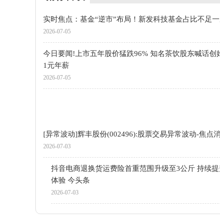
实时焦点：基金“逆市”布局！新发科技基金占比不足一
2026-07-05
今日要闻!上市五年股价猛跌96% 知名茶饮股东喊话创
1元年薪
2026-07-05
[异常波动]辉丰股份(002496):股票交易异常波动-焦点
2026-07-03
抖音电商退换货运费险首重范围升级至3公斤 持续
体验 今头条
2026-07-03