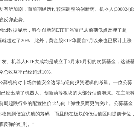
所加剧，而前期经历过较深调整的创新药、机器人(300024)
底反弹态势。
ind数据显示，科创创新药ETF汇添富已从前期低点反弹了超
幅就超过了20%；此外，黄金股ETF华夏自7月以来也已累计上涨
广发、机器人ETF大成均是成立于5月末6月初的次新基金，这些
总收益率已经超过10%。
出公募机构对市场估值安全边际与逆向投资逻辑的考量。一位公募
调已经出清了机器人、创新药等板块的大部分估值泡沫。在主流
前期超跌行业的配置性价比与向上弹性反而更为突出。公募基金
底部收集到便宜优质的筹码，而且能在板块的低估值区间提前卡位
底反弹的红利。”