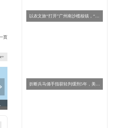
以农文旅“打开”广州南沙榄核镇，“星海故里”别有一番风味
一页
e+
​折断兵马俑手指获轻判缓刑5年，美国男子向中方致歉
用户体验 今头条
实时焦点：基金“逆市”布局！新发科技基金占比不足一成
石药景峰: 股票交易异常波动的公告 焦点资讯