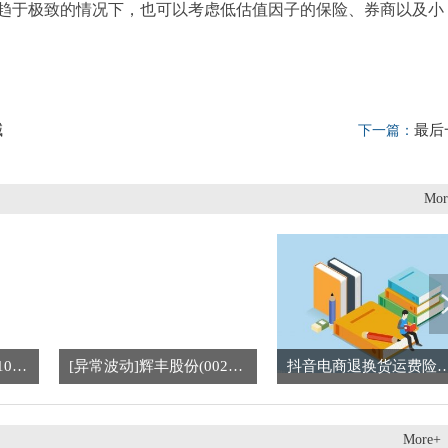
趋于极致的情况下，也可以考虑低估值因子的保险、券商以及小
喊
最后
下一篇：
Mor
短讯！金宏气体（688106.SH）新增一起对外投资，被投资公司为海安金宏物流有限公司
[异常波动]辉丰股份(002496):股票交易异常波动-焦点消息
抖音电商退换货运费险首重范围升级至3公斤 持续提升
More+