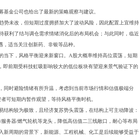
募基金公司也给出了最新的策略观察与建议。
气趋势未改，但短期过度拥挤加大了波动风险，因此配置上宜维持
等待获利了结与调仓需求情绪消化后的布局机会；与此同时，临近
机遇，适当关注创新药、非银等品种。
的当下，风格平衡迎来新窗口。A股大概率维持高位震荡，短期
”，即前期受科技虹吸影响较大的低位板块有望迎来景气验证下的
，同时避险情绪有所升温，考虑到当前市场行情和估值极端分
资者可短期内暂作观望，等待风格平衡时机。
易结构较为极致，且经济复苏势头震荡，在结构上可主动降波：
B/服务器/燃气轮机等龙头，降低高估值二三线敞口，耐心等布局
入新周期的背景下，新能源、工程机械、化工是后续能够受益于