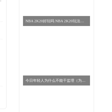
NBA 2K20好玩吗 NBA 2K20玩法简介
今日年轻人为什么不能干监理（为什么年轻人不适合干监理的真正原因）