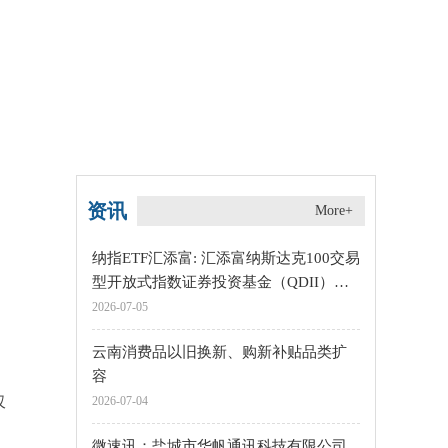
资讯
More+
纳指ETF汇添富: 汇添富纳斯达克100交易
型开放式指数证券投资基金（QDII）二
级市场交易价格溢价风险提示公告|每日
2026-07-05
快讯
云南消费品以旧换新、购新补贴品类扩
容
仅
2026-07-04
微速讯：盐城市华帆通讯科技有限公司