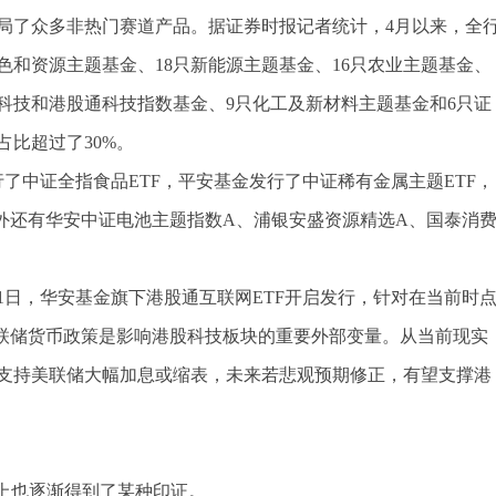
局了众多非热门赛道产品。据证券时报记者统计，4月以来，全
色和资源主题基金、18只新能源主题基金、16只农业主题基金、
生科技和港股通科技指数基金、9只化工及新材料主题基金和6只证
比超过了30%。
了中证全指食品ETF，平安基金发行了中证稀有金属主题ETF，
此外还有华安中证电池主题指数A、浦银安盛资源精选A、国泰消
1日，华安基金旗下港股通互联网ETF开启发行，针对在当前时
美联储货币政策是影响港股科技板块的重要外部变量。从当前现实
支持美联储大幅加息或缩表，未来若悲观预期修正，有望支撑港
场上也逐渐得到了某种印证。