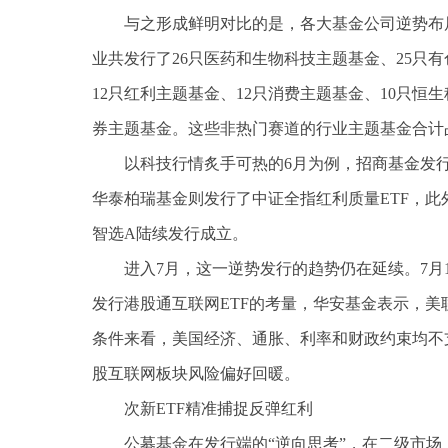
与之形成鲜明对比的是，各大基金公司逆势布
业共发行了26只医药和生物科技主题基金、25只有
12只红利主题基金、12只消费主题基金、10只恒
券主题基金。这些非热门赛道的行业主题基金合计占
以科技行情炙手可热的6月为例，招商基金发行
华泰柏瑞基金则发行了中证全指红利质量ETF，
智选A陆续发行成立。
进入7月，这一逆势发行的趋势仍在延续。7月
发行港股通互联网ETF的考量，华安基金表示，
条件来看，美国经济、通胀、利率和财政约束均不
股互联网板块风险偏好回暖。
次新ETF精准捕捉反弹红利
公募基金在发行端的“逆向思考”，在二级市