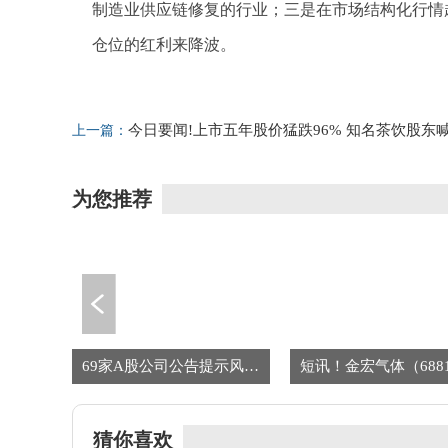
制造业供应链修复的行业；三是在市场结构化行情
仓位的红利来降波。
标签：
基金
科技基金
AI硬件
创新药
有色
化
今日要闻!上市五年股价猛跌96% 知名茶饮股东
上一篇：
话创始人领1元年薪
为您推荐
热浪来袭 美国建国250周年庆祝活动“缩水”
69家A股公司公告提示风险 回应人形机器人、商业航天等热点
猜你喜欢