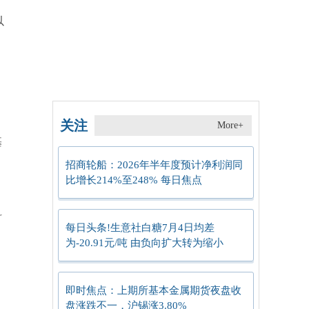
以
关注
More+
基
招商轮船：2026年半年度预计净利润同
比增长214%至248% 每日焦点
科
每日头条!生意社白糖7月4日均差
为-20.91元/吨 由负向扩大转为缩小
，
即时焦点：上期所基本金属期货夜盘收
盘涨跌不一，沪锡涨3.80%