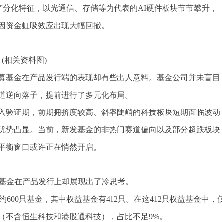
”分化特征，以光通信、存储等为代表的AI硬件板块节节攀升，
因资金虹吸效应出现大幅回撤。
(相关资料图)
募基金在产品发行端的表现却有些出人意料。基金公司并未盲目
道逆向落子，提前进行了多元化布局。
入验证期，前期拥挤度较高、斜率陡峭的科技板块短期面临波动
优势凸显。当前，新发基金的非热门赛道偏向以及部分超跌板块
平衡窗口或许正在悄然开启。
募基金在产品发行上却展现出了冷思考。
约600只基金，其中权益基金有412只。在这412只权益基金中，
（不含恒生科技和港股通科技），占比不足9%。