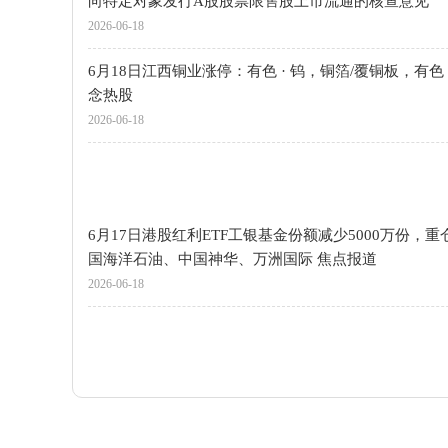
向特定对象发行A股股票限售股上市流通的核查意见
2026-06-18
6月18日江西铜业涨停：有色 · 钨，铜箔/覆铜板，有色 
念热股
2026-06-18
6月17日港股红利ETF工银基金份额减少5000万份，重
国海洋石油、中国神华、万洲国际 焦点报道
2026-06-18