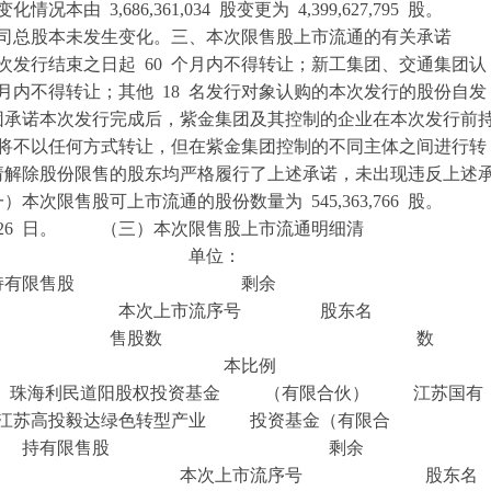
 3,686,361,034 股变更为 4,399,627,795 股。
公司总股本未发生变化。三、本次限售股上市流通的有关承
发行结束之日起 60 个月内不得转让；新工集团、交通集团认
月内不得转让；其他 18 名发行对象认购的本次发行的股份自发
集团承诺本次发行完成后，紫金集团及其控制的企业在本次发行前
内将不以任何方式转让，但在紫金集团控制的不同主体之间进行转
解除股份限售的股东均严格履行了上述承诺，未出现违反上述
次限售股可上市流通的股份数量为 545,363,766 股。
 月 26 日。 （三）本次限售股上市流通明细清
位：
售股 剩余
次上市流序号 股东名
股 售股数 数
量 本比例
珠海利民道阳股权投资基金 （有限合伙） 江苏国有
苏高投毅达绿色转型产业 投资基金（有限合
限售股 剩余
本次上市流序号 股东名