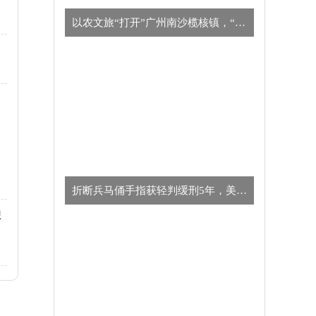
以农文旅“打开”广州南沙榄核镇，“星海故里”别有一番风味
​折断兵马俑手指获轻判缓刑5年，美国男子向中方致歉
想