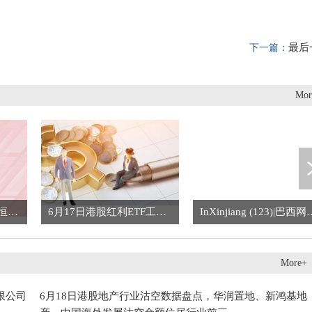
，
最后
下一篇：
Mor
生意社：6月18日华鲁恒升环己烷价格平稳运行
6月17日港股红利ETF工银基金份额减少5000万份，重仓股中国海洋石油、中国神华、万洲国际 焦点报道
InXinjiang (123)|巴西网红：新
More+
限公司
6月18日港股地产行业沽空数据盘点，华润置地、新鸿基地