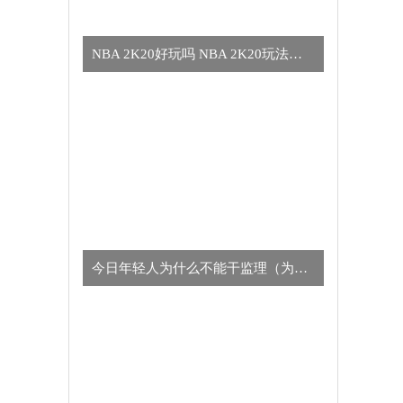
NBA 2K20好玩吗 NBA 2K20玩法简介
今日年轻人为什么不能干监理（为什么年轻人不适合干监理的真正原因）