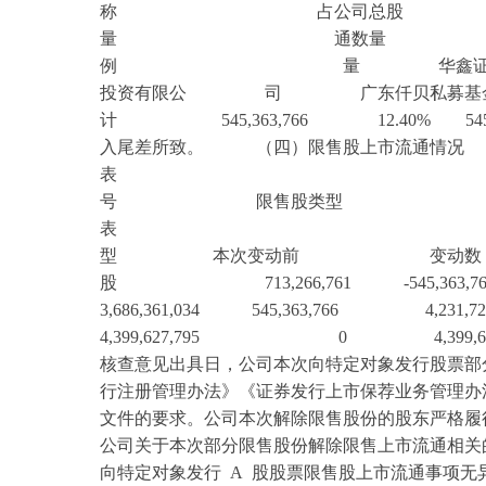
称 占公司
量 通数
例 量 华鑫证券有限责任
投资有限公 司 广东仟贝私募
计 545,363,766 12.40% 54
入尾差所致。 （四）限售股上市流通情况
表 单位
号 限售股类型 本次上市
表 单位
型 本次变动前 变动数 本
股 713,266,761 -545,3
3,686,361,034 545,363,766
4,399,627,795 0 4,399,62
核查意见出具日，公司本次向特定对象发行股票部
行注册管理办法》《证券发行上市保荐业务管理办
文件的要求。公司本次解除限售股份的股东严格履
公司关于本次部分限售股份解除限售上市流通相关
向特定对象发行 A 股股票限售股上市流通事项无