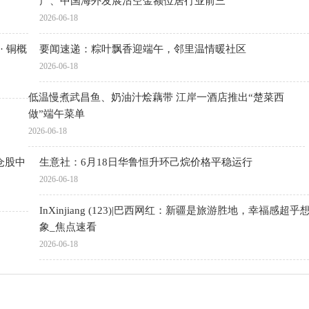
产、中国海外发展沽空金额位居行业前三
2026-06-18
· 铜概
要闻速递：粽叶飘香迎端午，邻里温情暖社区
2026-06-18
低温慢煮武昌鱼、奶油汁烩藕带 江岸一酒店推出“楚菜西
做”端午菜单
2026-06-18
仓股中
生意社：6月18日华鲁恒升环己烷价格平稳运行
2026-06-18
InXinjiang (123)|巴西网红：新疆是旅游胜地，幸福感超乎
象_焦点速看
2026-06-18