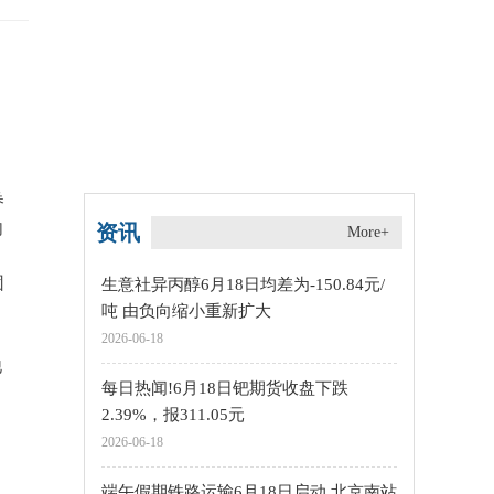
券
向
资讯
More+
团
生意社异丙醇6月18日均差为-150.84元/
吨 由负向缩小重新扩大
2026-06-18
他
每日热闻!6月18日钯期货收盘下跌
2.39%，报311.05元
2026-06-18
端午假期铁路运输6月18日启动 北京南站