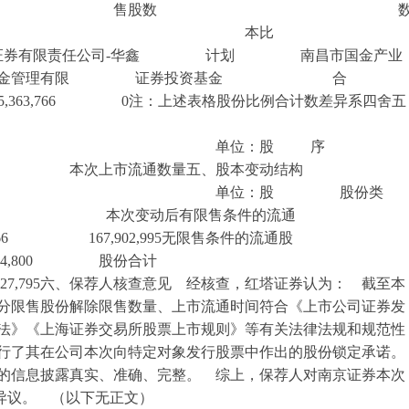
总股 售股数 
量 本比
公司-华鑫 计划 南昌市国金产业
基金管理有限 证券投资基金 合
5,363,766 0注：上述表格股份比例合计数差异系四舍五
：股 序
流通数量五、股本变动结构
：股 股份类
次变动后有限售条件的流通
63,766 167,902,995无限售条件的流通股
 4,231,724,800 股份合计
7,795六、保荐人核查意见 经核查，红塔证券认为： 截至本
分限售股份解除限售数量、上市流通时间符合《上市公司证券发
法》《上海证券交易所股票上市规则》等有关法律法规和规范性
行了其在公司本次向特定对象发行股票中作出的股份锁定承诺。
的信息披露真实、准确、完整。 综上，保荐人对南京证券本次
异议。 （以下无正文）