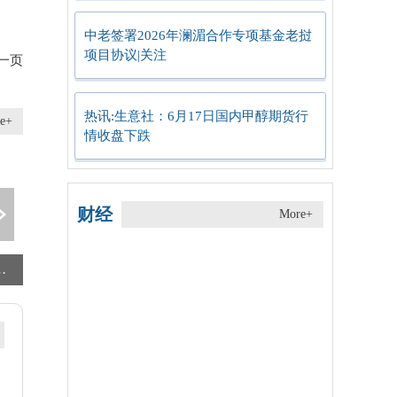
中老签署2026年澜湄合作专项基金老挝
项目协议|关注
一页
热讯:生意社：6月17日国内甲醇期货行
e+
情收盘下跌
财经
More+
疆是旅游胜地，幸福感超乎想象_焦点速看
南京证券: 红塔证券股份有限公司关于南京证券股份有限公司向特定对象发行A股股票限售股上市流通的核查意见
6月18日港股地产行业沽空数据盘点，华润置地、新鸿基地产、中国海外发展沽空金额位居行业前三