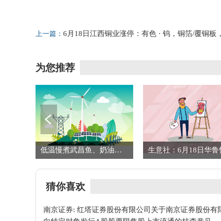
标签：
财经频道
财经资讯
6月18日江西铜业涨停：有色 · 钨，铜箔/覆铜板
上一篇：
有色 · 铜概念热股
为您推荐
要闻速递：粽叶飘香迎端午，邻里温情暖社区
低温慢煮武昌鱼、奶油汁烩藕带 江岸一酒店推出“楚菜西做”端午菜单
猜你喜欢
南京证券: 红塔证券股份有限公司关于南京证券股份有